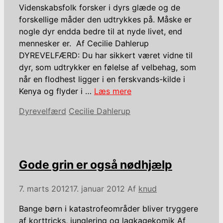
Videnskabsfolk forsker i dyrs glæde og de
forskellige måder den udtrykkes på. Måske er
nogle dyr endda bedre til at nyde livet, end
mennesker er. Af Cecilie Dahlerup
DYREVELFÆRD: Du har sikkert været vidne til
dyr, som udtrykker en følelse af velbehag, som
når en flodhest ligger i en ferskvands-kilde i
Kenya og flyder i …
Læs mere
Kategorier
Tags
Dyrevelfærd
Cecilie Dahlerup
Gode grin er også nødhjælp
7. marts 2012
17. januar 2012
Af
knud
Bange børn i katastrofeområder bliver tryggere
af korttricks, junglering og lagkagekomik Af