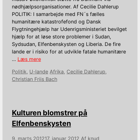
nødhjælpsorganisationer. Af Cecilie Dahlerup
POLITIK: I samarbejde med FN´s fælles
humanitære katastrofefond og Dansk
Flygtningehjælp har Udenrigsministeriet bevilget
hjælp for at løse store problemer i Sudan,
Sydsudan, Elfenbenskysten og Liberia. De fire
lande er i risiko for at udvikle fatale humanitære
…
Læs mere
Kategorier
Tags
Politik
,
U-lande
Afrika
,
Cecilie Dahlerup
,
Christian Friis Bach
Kulturen blomstrer på
Elfenbenskysten
9. marts 2012
17. januar 2012
Af
knud