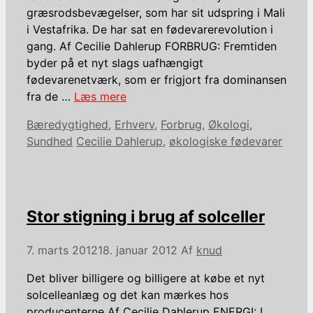
græsrodsbevægelser, som har sit udspring i Mali
i Vestafrika. De har sat en fødevarerevolution i
gang. Af Cecilie Dahlerup FORBRUG: Fremtiden
byder på et nyt slags uafhængigt
fødevarenetværk, som er frigjort fra dominansen
fra de …
Læs mere
Kategorier
Bæredygtighed
,
Erhverv
,
Forbrug
,
Økologi
,
Tags
Sundhed
Cecilie Dahlerup
,
økologiske fødevarer
Stor stigning i brug af solceller
7. marts 2012
18. januar 2012
Af
knud
Det bliver billigere og billigere at købe et nyt
solcelleanlæg og det kan mærkes hos
producenterne Af Cecilie Dahlerup ENERGI: I