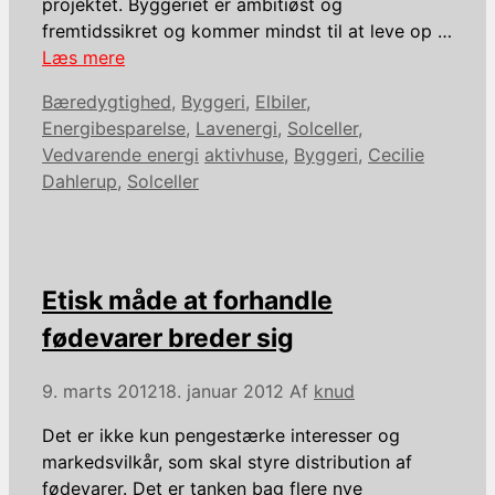
projektet. Byggeriet er ambitiøst og
fremtidssikret og kommer mindst til at leve op …
Læs mere
Kategorier
Bæredygtighed
,
Byggeri
,
Elbiler
,
Energibesparelse
,
Lavenergi
,
Solceller
,
Tags
Vedvarende energi
aktivhuse
,
Byggeri
,
Cecilie
Dahlerup
,
Solceller
Etisk måde at forhandle
fødevarer breder sig
9. marts 2012
18. januar 2012
Af
knud
Det er ikke kun pengestærke interesser og
markedsvilkår, som skal styre distribution af
fødevarer. Det er tanken bag flere nye