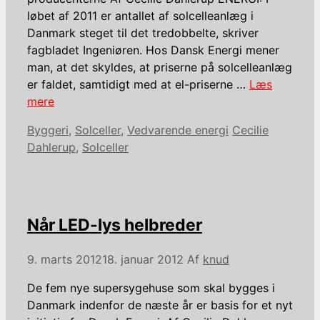
løbet af 2011 er antallet af solcelleanlæg i
Danmark steget til det tredobbelte, skriver
fagbladet Ingeniøren. Hos Dansk Energi mener
man, at det skyldes, at priserne på solcelleanlæg
er faldet, samtidigt med at el-priserne …
Læs
mere
Kategorier
Tags
Byggeri
,
Solceller
,
Vedvarende energi
Cecilie
Dahlerup
,
Solceller
Når LED-lys helbreder
9. marts 2012
18. januar 2012
Af
knud
De fem nye supersygehuse som skal bygges i
Danmark indenfor de næste år er basis for et nyt