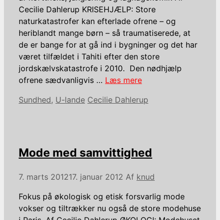
Cecilie Dahlerup KRISEHJÆLP: Store
naturkatastrofer kan efterlade ofrene – og
heriblandt mange børn – så traumatiserede, at
de er bange for at gå ind i bygninger og det har
været tilfældet i Tahiti efter den store
jordskælvskatastrofe i 2010. Den nødhjælp
ofrene sædvanligvis …
Læs mere
Kategorier
Tags
Sundhed
,
U-lande
Cecilie Dahlerup
Mode med samvittighed
7. marts 2012
17. januar 2012
Af
knud
Fokus på økologisk og etisk forsvarlig mode
vokser og tiltrækker nu også de store modehuse
i Paris. Af Cecilie Dahlerup ØKOLOGI: Modehuset