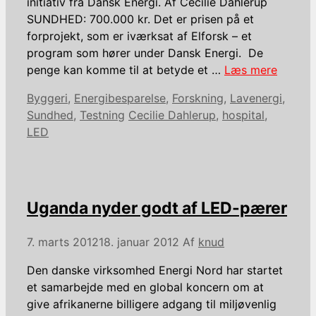
initiativ fra Dansk Energi. Af Cecilie Dahlerup
SUNDHED: 700.000 kr. Det er prisen på et
forprojekt, som er iværksat af Elforsk – et
program som hører under Dansk Energi. De
penge kan komme til at betyde et …
Læs mere
Kategorier
Byggeri
,
Energibesparelse
,
Forskning
,
Lavenergi
,
Tags
Sundhed
,
Testning
Cecilie Dahlerup
,
hospital
,
LED
Uganda nyder godt af LED-pærer
7. marts 2012
18. januar 2012
Af
knud
Den danske virksomhed Energi Nord har startet
et samarbejde med en global koncern om at
give afrikanerne billigere adgang til miljøvenlig