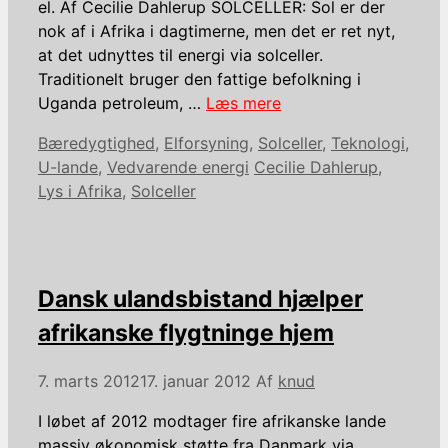
el. Af Cecilie Dahlerup SOLCELLER: Sol er der
nok af i Afrika i dagtimerne, men det er ret nyt,
at det udnyttes til energi via solceller.
Traditionelt bruger den fattige befolkning i
Uganda petroleum, …
Læs mere
Kategorier
Bæredygtighed
,
Elforsyning
,
Solceller
,
Teknologi
,
Tags
U-lande
,
Vedvarende energi
Cecilie Dahlerup
,
Lys i Afrika
,
Solceller
Dansk ulandsbistand hjælper
afrikanske flygtninge hjem
7. marts 2012
17. januar 2012
Af
knud
I løbet af 2012 modtager fire afrikanske lande
massiv økonomisk støtte fra Danmark via