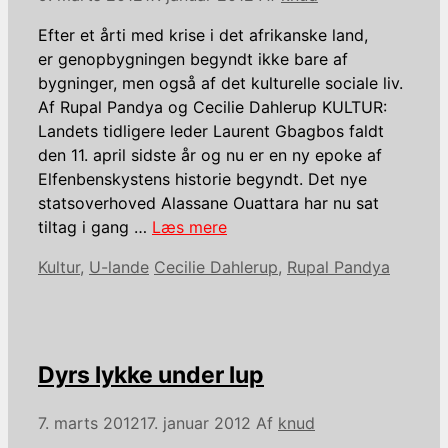
Efter et årti med krise i det afrikanske land,
er genopbygningen begyndt ikke bare af
bygninger, men også af det kulturelle sociale liv.
Af Rupal Pandya og Cecilie Dahlerup KULTUR:
Landets tidligere leder Laurent Gbagbos faldt
den 11. april sidste år og nu er en ny epoke af
Elfenbenskystens historie begyndt. Det nye
statsoverhoved Alassane Ouattara har nu sat
tiltag i gang …
Læs mere
Kategorier
Tags
Kultur
,
U-lande
Cecilie Dahlerup
,
Rupal Pandya
Dyrs lykke under lup
7. marts 2012
17. januar 2012
Af
knud