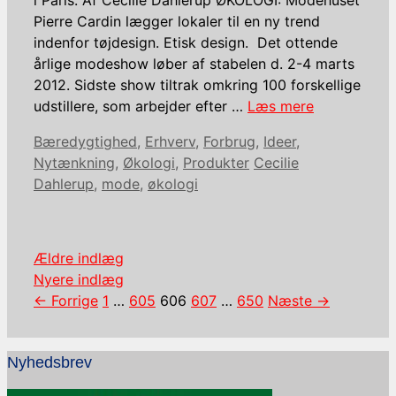
Pierre Cardin lægger lokaler til en ny trend
indenfor tøjdesign. Etisk design. Det ottende
årlige modeshow løber af stabelen d. 2-4 marts
2012. Sidste show tiltrak omkring 100 forskellige
udstillere, som arbejder efter …
Læs mere
Kategorier
Bæredygtighed
,
Erhverv
,
Forbrug
,
Ideer
,
Tags
Nytænkning
,
Økologi
,
Produkter
Cecilie
Dahlerup
,
mode
,
økologi
Ældre indlæg
Nyere indlæg
Side
Side
Side
Side
Side
←
Forrige
1
…
605
606
607
…
650
Næste
→
Nyhedsbrev