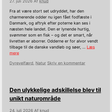
27. juli 2026
Af
knud
Fra at være stort set udryddet, har den
charmerende odder nu igen fået fodfæste i
Danmark, og aftryk efter poterne kan ses i
næsten hele landet. Den er lynende hurtig,
svømmer som en fisk – og det er smart, når
livretten er aborrer. Odderne er for alvor vendt
tilbage til de danske vandløb og søer, …
Læs
mere
Kategorier
Dyrevelfærd
,
Natur
Skriv en kommentar
Den ulykkelige adskillelse blev til
unikt naturområde
24. juli 2026
Af
knud