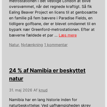
metrostationen i det vestlige London at blive
oversvømmet, når det regnede kraftigt. Så fik
Ealing Beaver Project en licens til at genbosætte
en familie på fem bævere i Paradise Fields, en
tidligere golfbane, der er blevet omdannet til en
bypark nær Greenford-metrostationen. Efter at
bæverne fældede et par …
Læs mere
Kategorier
Natur
,
Nytænkning
1 kommentar
24 % af Namibia er beskyttet
natur
31. maj 2026
Af
knud
Namibia har en lang historie inden for
naturbeskyttelse; Ved uafhængigheden skrev