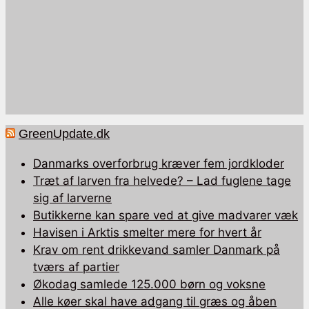
GreenUpdate.dk
Danmarks overforbrug kræver fem jordkloder
Træt af larven fra helvede? – Lad fuglene tage
sig af larverne
Butikkerne kan spare ved at give madvarer væk
Havisen i Arktis smelter mere for hvert år
Krav om rent drikkevand samler Danmark på
tværs af partier
Økodag samlede 125.000 børn og voksne
Alle køer skal have adgang til græs og åben