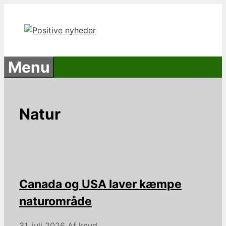
Hop
til
indhold
Menu
Natur
Canada og USA laver kæmpe
naturområde
31. juli 2026
Af
knud