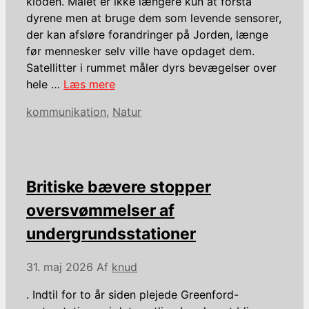
kloden. Målet er ikke længere kun at forstå
dyrene men at bruge dem som levende sensorer,
der kan afsløre forandringer på Jorden, længe
før mennesker selv ville have opdaget dem.
Satellitter i rummet måler dyrs bevægelser over
hele …
Læs mere
Kategorier
kommunikation
,
Natur
Britiske bævere stopper
oversvømmelser af
undergrundsstationer
31. maj 2026
Af
knud
. Indtil for to år siden plejede Greenford-