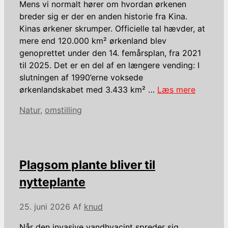
Mens vi normalt hører om hvordan ørkenen
breder sig er der en anden historie fra Kina.
Kinas ørkener skrumper. Officielle tal hævder, at
mere end 120.000 km² ørkenland blev
genoprettet under den 14. femårsplan, fra 2021
til 2025. Det er en del af en længere vending: I
slutningen af ​​1990’erne voksede
ørkenlandskabet med 3.433 km² …
Læs mere
Kategorier
Natur
,
omstilling
Plagsom plante bliver til
nytteplante
25. juni 2026
Af
knud
Når den invasive vandhyacint spreder sig,