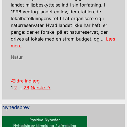
landet miljøbeskyttelse ind i sin forfatning. I
1996 vedtog landet en lov, der etablerede
lokalbefolkningens ret til at organisere sig i
naturreservater. Hvad landet ikke har haft, er
penge: der er forskel på et naturreservat, der
drives af lokale med en stram budget, og …
Læs
mere
Kategorier
Natur
Ældre indlæg
Side
Side
Side
1
2
…
26
Næste
→
Nyhedsbrev