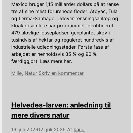
Mexico bruger 1,15 milliarder dollars på at rense
tre af sine mest forurenede floder: Atoyac, Tula
og Lerma-Santiago. Udover rensningsanlæg og
kloakopsamlere har programmet identificeret
479 ulovlige lossepladser, genplantet skov i
tusindvis af hektar og reguleret hundredvis af
industrielle udledningssteder. Første fase af
arbejdet er henholdsvis 85 % og 90 %
færdiggjort. Læs mere her.
Kategorier
Miljø
,
Natur
Skriv en kommentar
Helvedes-larven: anledning til
mere divers natur
16. juli 2026
12. juli 2026
Af
knud