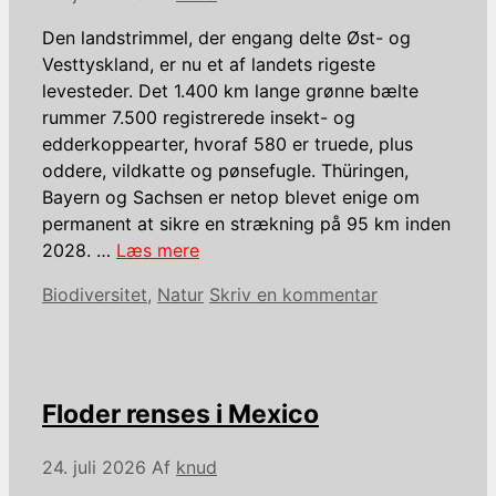
Den landstrimmel, der engang delte Øst- og
Vesttyskland, er nu et af landets rigeste
levesteder. Det 1.400 km lange grønne bælte
rummer 7.500 registrerede insekt- og
edderkoppearter, hvoraf 580 er truede, plus
oddere, vildkatte og pønsefugle. Thüringen,
Bayern og Sachsen er netop blevet enige om
permanent at sikre en strækning på 95 km inden
2028. …
Læs mere
Kategorier
Biodiversitet
,
Natur
Skriv en kommentar
Floder renses i Mexico
24. juli 2026
Af
knud