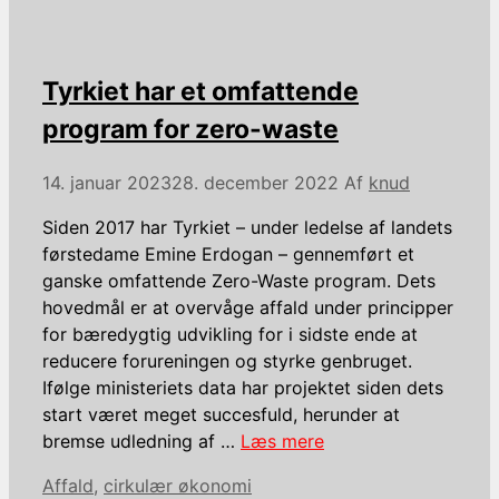
Tyrkiet har et omfattende
program for zero-waste
14. januar 2023
28. december 2022
Af
knud
Siden 2017 har Tyrkiet – under ledelse af landets
førstedame Emine Erdogan – gennemført et
ganske omfattende Zero-Waste program. Dets
hovedmål er at overvåge affald under principper
for bæredygtig udvikling for i sidste ende at
reducere forureningen og styrke genbruget.
Ifølge ministeriets data har projektet siden dets
start været meget succesfuld, herunder at
bremse udledning af …
Læs mere
Kategorier
Affald
,
cirkulær økonomi