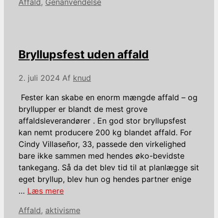
Kategorier
Affald
,
Genanvendelse
Bryllupsfest uden affald
2. juli 2024
Af
knud
Fester kan skabe en enorm mængde affald – og
bryllupper er blandt de mest grove
affaldsleverandører . En god stor bryllupsfest
kan nemt producere 200 kg blandet affald. For
Cindy Villaseñor, 33, passede den virkelighed
bare ikke sammen med hendes øko-bevidste
tankegang. Så da det blev tid til at planlægge sit
eget bryllup, blev hun og hendes partner enige
…
Læs mere
Kategorier
Affald
,
aktivisme