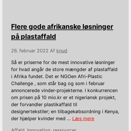
Flere gode afrikanske løsninger
på plastaffald
26. februar 2022
Af
knud
Så er priserne for de mest innovative løsninger
for hvad angår de store mængder af plastaffald
i Afrika fundet. Det er NGOen Afri-Plastic
Challenge , som står bag og som i februar
annoncerede vinder-projekterne. I konkurrencen
om prisen på 10 mio.kr er et nigeriansk projekt,
der forvandler plastikaffald til
designertekstiler; en tilbagekøbsordning i Kenya,
der hjælper kvinder med …
Læs mere
Kategorier
Affald
,
Innovation
,
ressourcer