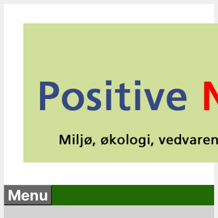
Hop
til
indhold
Menu