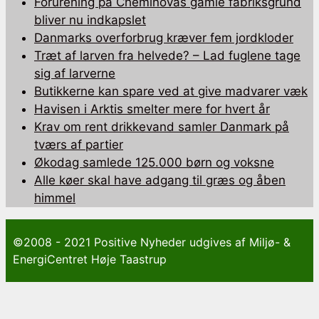
Forurening på Cheminovas gamle fabriksgrund
bliver nu indkapslet
Danmarks overforbrug kræver fem jordkloder
Træt af larven fra helvede? – Lad fuglene tage
sig af larverne
Butikkerne kan spare ved at give madvarer væk
Havisen i Arktis smelter mere for hvert år
Krav om rent drikkevand samler Danmark på
tværs af partier
Økodag samlede 125.000 børn og voksne
Alle køer skal have adgang til græs og åben
himmel
©2008 - 2021 Positive Nyheder udgives af Miljø- &
EnergiCentret Høje Taastrup