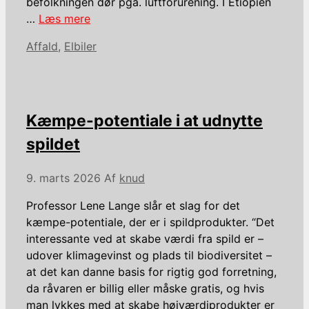
befolkningen dør pga. luftforurening. I Etiopien
…
Læs mere
Kategorier
Affald
,
Elbiler
Kæmpe-potentiale i at udnytte
spildet
9. marts 2026
Af
knud
Professor Lene Lange slår et slag for det
kæmpe-potentiale, der er i spildprodukter. “Det
interessante ved at skabe værdi fra spild er –
udover klimagevinst og plads til biodiversitet –
at det kan danne basis for rigtig god forretning,
da råvaren er billig eller måske gratis, og hvis
man lykkes med at skabe højværdiprodukter er