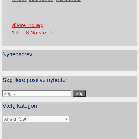
Ældre indlæg
Side
Side
Side
1
2
…
6
Næste
→
Nyhedsbrev
Søg flere positive nyheder
Søg
efter:
Vælg kategori
Vælg
kategori