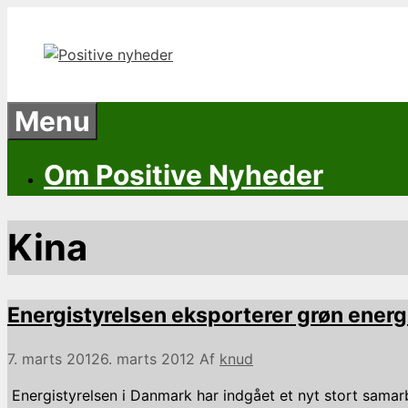
Hop
til
indhold
Menu
Om Positive Nyheder
Kina
Energistyrelsen eksporterer grøn energi 
7. marts 2012
6. marts 2012
Af
knud
Energistyrelsen i Danmark har indgået et nyt stort samar