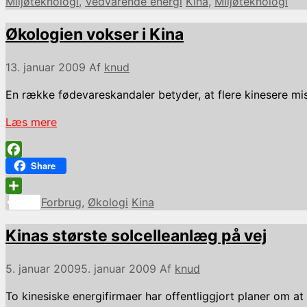
Kategorier
Tags
Miljøteknologi
,
Vedvarende energi
Kina
,
Miljøteknologi
Økologien vokser i Kina
13. januar 2009
Af
knud
En række fødevareskandaler betyder, at flere kinesere mist
Læs mere
Facebook
Share
Kategorier
Tags
Share
Forbrug
,
Økologi
Kina
Kinas største solcelleanlæg på vej
5. januar 2009
5. januar 2009
Af
knud
To kinesiske energifirmaer har offentliggjort planer om at 