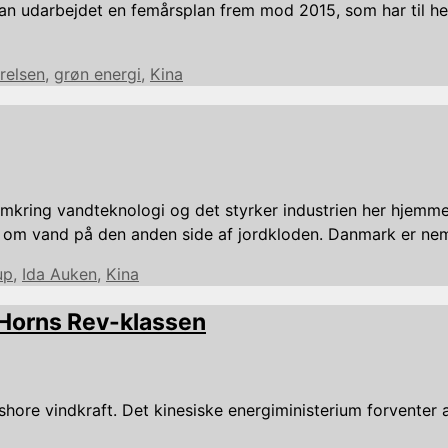
man udarbejdet en femårsplan frem mod 2015, som har til h
relsen
,
grøn energi
,
Kina
mkring vandteknologi og det styrker industrien her hjemme.
ig om vand på den anden side af jordkloden. Danmark er ne
up
,
Ida Auken
,
Kina
 Horns Rev-klassen
fshore vindkraft. Det kinesiske energiministerium forvente