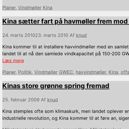
Kategorier
Tags
Planer
,
Vindmøller
Kina
Kina sætter fart på havmøller frem mo
24. marts 2010
23. marts 2010
Af
knud
Kina kommer til at installere havvindmøller med en saml
landet til at nå den samlede vindkapacitet på 150-200 GW, 
Læs mere
Kategorier
Tags
Planer
,
Politik
,
Vindmøller
GWEC
,
havvindmøller
,
Kina
,
off
Kinas store grønne spring fremad
25. februar 2009
Af
knud
Kina stemples ofte som klimaskurk, men landet oplever en 
industrielle revolution, og Kina kommer til at føre an, sig