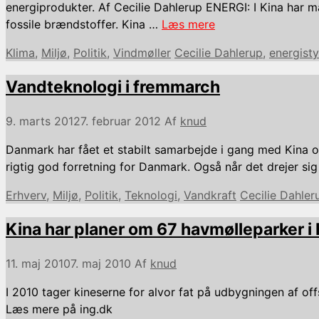
energiprodukter. Af Cecilie Dahlerup ENERGI: I Kina har 
fossile brændstoffer. Kina …
Læs mere
Kategorier
Tags
Klima
,
Miljø
,
Politik
,
Vindmøller
Cecilie Dahlerup
,
energisty
Vandteknologi i fremmarch
9. marts 2012
7. februar 2012
Af
knud
Danmark har fået et stabilt samarbejde i gang med Kina o
rigtig god forretning for Danmark. Også når det drejer s
Kategorier
Tags
Erhverv
,
Miljø
,
Politik
,
Teknologi
,
Vandkraft
Cecilie Dahler
Kina har planer om 67 havmølleparker i
11. maj 2010
7. maj 2010
Af
knud
I 2010 tager kineserne for alvor fat på udbygningen af of
Læs mere på ing.dk