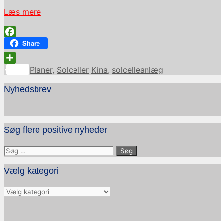
Læs mere
Facebook
Share
Kategorier
Tags
Share
Planer
,
Solceller
Kina
,
solcelleanlæg
Nyhedsbrev
Søg flere positive nyheder
Søg
efter:
Vælg kategori
Vælg
kategori