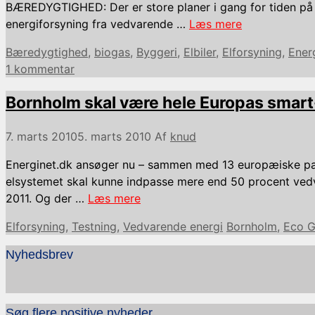
BÆREDYGTIGHED: Der er store planer i gang for tiden på 
energiforsyning fra vedvarende …
Læs mere
Kategorier
Bæredygtighed
,
biogas
,
Byggeri
,
Elbiler
,
Elforsyning
,
Ener
1 kommentar
Bornholm skal være hele Europas smart
7. marts 2010
5. marts 2010
Af
knud
Energinet.dk ansøger nu – sammen med 13 europæiske part
elsystemet skal kunne indpasse mere end 50 procent vedvar
2011. Og der …
Læs mere
Kategorier
Tags
Elforsyning
,
Testning
,
Vedvarende energi
Bornholm
,
Eco G
Nyhedsbrev
Søg flere positive nyheder