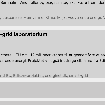
Bornholm. Vindmøller og biogasanlæg skal være fremtidens 
gibesparelse
,
Fjernvarme
,
Klima
,
Miljø
,
Vedvarende energi
,
-grid laboratorium
nere – EU om 112 millioner kroner til at gennemføre et st
ende energi. Projektet vil også inddrage elbilerne fra Edis
rid EU
,
Edison-projektet
,
energinet.dk
,
smart-grid