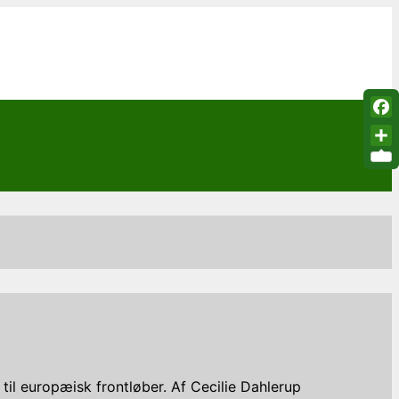
Fac
Sha
il europæisk frontløber. Af Cecilie Dahlerup