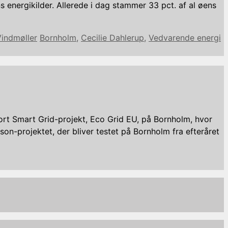
energikilder. Allerede i dag stammer 33 pct. af al øens
Tags
Vindmøller
Bornholm
,
Cecilie Dahlerup
,
Vedvarende energi
ort Smart Grid-projekt, Eco Grid EU, på Bornholm, hvor
on-projektet, der bliver testet på Bornholm fra efteråret