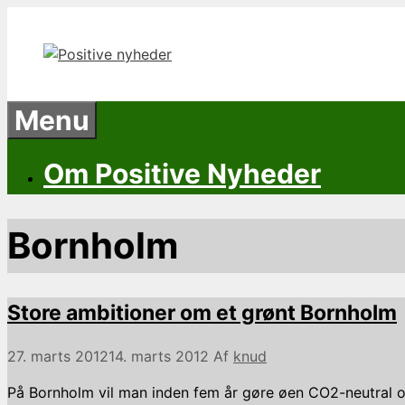
Hop
til
indhold
Menu
Om Positive Nyheder
Bornholm
Store ambitioner om et grønt Bornholm
27. marts 2012
14. marts 2012
Af
knud
På Bornholm vil man inden fem år gøre øen CO2-neutral og