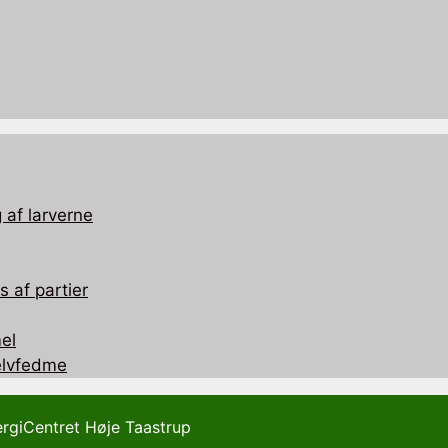
 af larverne
 af partier
el
selvfedme
ergiCentret Høje Taastrup