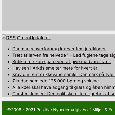
GreenUpdate.dk
Danmarks overforbrug kræver fem jordkloder
Træt af larven fra helvede? – Lad fuglene tage sig
Butikkerne kan spare ved at give madvarer væk
Havisen i Arktis smelter mere for hvert år
Krav om rent drikkevand samler Danmark på tværs
Økodag samlede 125.000 børn og voksne
Alle køer skal have adgang til græs og åben himm
Carsten Jensen: Den politiske elite er grebet af 
©2008 - 2021 Positive Nyheder udgives af Miljø- & En