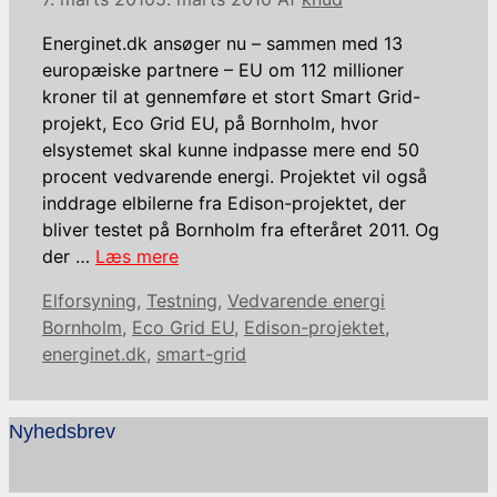
Energinet.dk ansøger nu – sammen med 13
europæiske partnere – EU om 112 millioner
kroner til at gennemføre et stort Smart Grid-
projekt, Eco Grid EU, på Bornholm, hvor
elsystemet skal kunne indpasse mere end 50
procent vedvarende energi. Projektet vil også
inddrage elbilerne fra Edison-projektet, der
bliver testet på Bornholm fra efteråret 2011. Og
der …
Læs mere
Kategorier
Tags
Elforsyning
,
Testning
,
Vedvarende energi
Bornholm
,
Eco Grid EU
,
Edison-projektet
,
energinet.dk
,
smart-grid
Nyhedsbrev