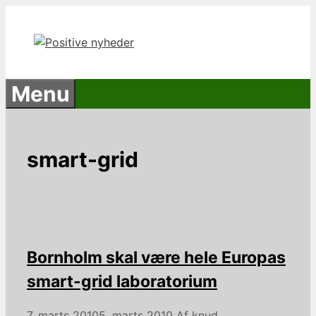
Hop
til
indhold
Menu
smart-grid
Bornholm skal være hele Europas
smart-grid laboratorium
7. marts 2010
5. marts 2010
Af
knud