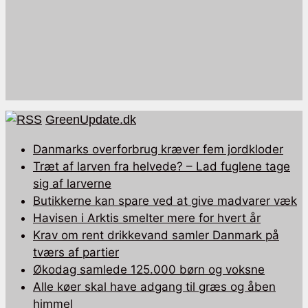
GreenUpdate.dk
Danmarks overforbrug kræver fem jordkloder
Træt af larven fra helvede? – Lad fuglene tage
sig af larverne
Butikkerne kan spare ved at give madvarer væk
Havisen i Arktis smelter mere for hvert år
Krav om rent drikkevand samler Danmark på
tværs af partier
Økodag samlede 125.000 børn og voksne
Alle køer skal have adgang til græs og åben
himmel