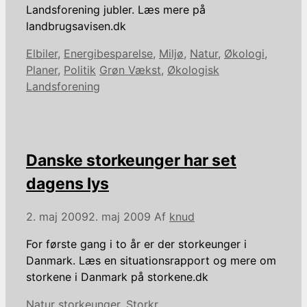
Landsforening jubler. Læs mere på
landbrugsavisen.dk
Kategorier
Elbiler
,
Energibesparelse
,
Miljø
,
Natur
,
Økologi
,
Tags
Planer
,
Politik
Grøn Vækst
,
Økologisk
Landsforening
Danske storkeunger har set
dagens lys
2. maj 2009
2. maj 2009
Af
knud
For første gang i to år er der storkeunger i
Danmark. Læs en situationsrapport og mere om
storkene i Danmark på storkene.dk
Kategorier
Tags
Natur
storkeunger
,
Storkr