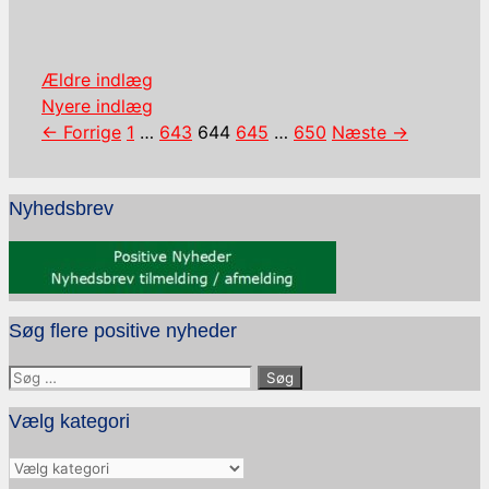
Ældre indlæg
Nyere indlæg
Side
Side
Side
Side
Side
←
Forrige
1
…
643
644
645
…
650
Næste
→
Nyhedsbrev
Søg flere positive nyheder
Søg
efter:
Vælg kategori
Vælg