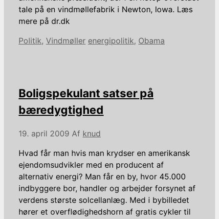
tale på en vindmøllefabrik i Newton, Iowa. Læs
mere på dr.dk
Kategorier
Tags
Politik
,
Vindmøller
energipolitik
,
Obama
Boligspekulant satser på
bæredygtighed
19. april 2009
Af
knud
Hvad får man hvis man krydser en amerikansk
ejendomsudvikler med en producent af
alternativ energi? Man får en by, hvor 45.000
indbyggere bor, handler og arbejder forsynet af
verdens største solcellanlæg. Med i bybilledet
hører et overflødighedshorn af gratis cykler til