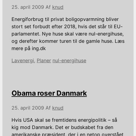
25. april 2009
Af
knud
Energiforbrug til privat boligopvarmning bliver
stort set forbudt efter 2018, hvis det står til EU-
parlamentet. Nye huse skal være nul-energihuse,
og derefter kommer turen til de gamle huse. Læs
mere på ing.dk
Kategorier
Tags
Lavenergi
,
Planer
nul-energihuse
Obama roser Danmark
25. april 2009
Af
knud
Hvis USA skal se fremtidens energipolitik – så
kig mod Danmark. Det er budskabet fra den
amerikanske præsident, der i en netop overstået