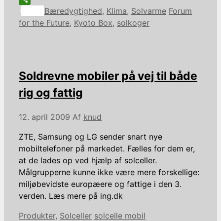
Kategorier
Tags
Share
Bæredygtighed
,
Klima
,
Solvarme
Forum
for the Future
,
Kyoto Box
,
solkoger
Soldrevne mobiler på vej til både
rig og fattig
12. april 2009
Af
knud
ZTE, Samsung og LG sender snart nye
mobiltelefoner på markedet. Fælles for dem er,
at de lades op ved hjælp af solceller.
Målgrupperne kunne ikke være mere forskellige:
miljøbevidste europæere og fattige i den 3.
verden. Læs mere på ing.dk
Kategorier
Tags
Produkter
,
Solceller
solcelle mobil