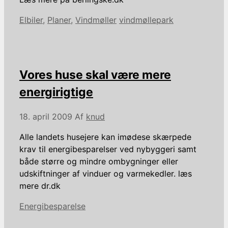
Kategorier
Tags
Elbiler
,
Planer
,
Vindmøller
vindmøllepark
Vores huse skal være mere
energirigtige
18. april 2009
Af
knud
Alle landets husejere kan imødese skærpede
krav til energibesparelser ved nybyggeri samt
både større og mindre ombygninger eller
udskiftninger af vinduer og varmekedler. læs
mere dr.dk
Kategorier
Energibesparelse