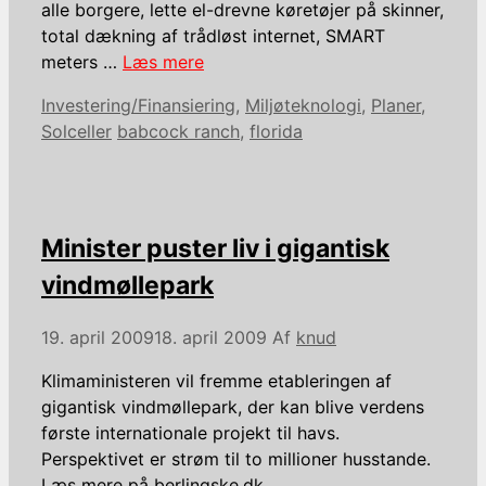
alle borgere, lette el-drevne køretøjer på skinner,
total dækning af trådløst internet, SMART
meters …
Læs mere
Kategorier
Investering/Finansiering
,
Miljøteknologi
,
Planer
,
Tags
Solceller
babcock ranch
,
florida
Minister puster liv i gigantisk
vindmøllepark
19. april 2009
18. april 2009
Af
knud
Klimaministeren vil fremme etableringen af
gigantisk vindmøllepark, der kan blive verdens
første internationale projekt til havs.
Perspektivet er strøm til to millioner husstande.
Læs mere på berlingske.dk