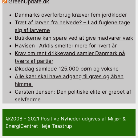
GreenUpdate.dk
Danmarks overforbrug kræver fem jordkloder
Træt af larven fra helvede? – Lad fuglene tage
sig af larverne
Butikkerne kan spare ved at give madvarer væk
Havisen i Arktis smelter mere for hvert år
Krav om rent drikkevand samler Danmark på
tværs af partier
Økodag samlede 125.000 børn og voksne
Alle køer skal have adgang til græs og åben
himmel
Carsten Jensen: Den politiske elite er grebet af
selvfedme
©2008 - 2021 Positive Nyheder udgives af Miljø- &
EnergiCentret Høje Taastrup