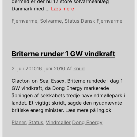
dermed er der nu 12 store solvarmeanlæg i
Danmark med …
Læs mere
Kategorier
Tags
Fjernvarme
,
Solvarme
,
Status
Dansk Fjernvarme
Briterne runder 1 GW vindkraft
2. juli 2010
16. juni 2010
Af
knud
Clacton-on-Sea, Essex. Briterne rundede i dag 1
GW vindkraft, da Dong Energy markerede
åbningen af selskabets tredje havvindmøllepark i
landet. Et vigtigt skridt, sagde den nyudnævnte
britiske energiminister. Læs mere på ing.dk
Kategorier
Tags
Planer
,
Status
,
Vindmøller
Dong Energy