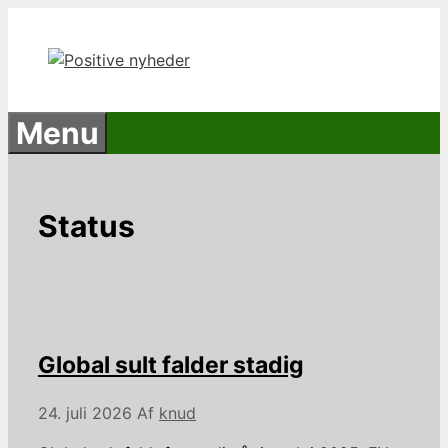
Hop
til
indhold
Menu
Status
Global sult falder stadig
24. juli 2026
Af
knud