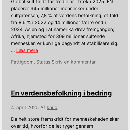
Global sult faldt for tredje år i træk i 2025. FN
placerer 645 millioner mennesker under
sultgrænsen, 7,8 % af verdens befolkning, et fald
fra 8,6 % i 2022 og 14 millioner færre end i
2024. Asien og Latinamerika drev fremgangen;
Afrika, hjemsted for 309 millioner sultende
mennesker, er kun lige begyndt at stabilisere sig.
…
Læs mere
Kategorier
Fattigdom
,
Status
Skriv en kommentar
En verdensbefolkning i bedring
4. april 2025
Af
knud
De helt store fremskridt for menneskeheden sker
over tid, hvorfor de let ryger gennem