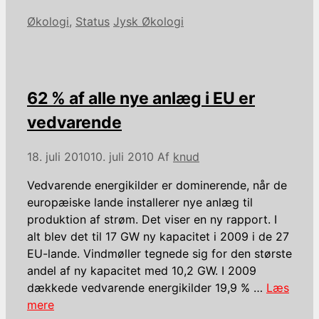
Kategorier
Tags
Økologi
,
Status
Jysk Økologi
62 % af alle nye anlæg i EU er
vedvarende
18. juli 2010
10. juli 2010
Af
knud
Vedvarende energikilder er dominerende, når de
europæiske lande installerer nye anlæg til
produktion af strøm. Det viser en ny rapport. I
alt blev det til 17 GW ny kapacitet i 2009 i de 27
EU-lande. Vindmøller tegnede sig for den største
andel af ny kapacitet med 10,2 GW. I 2009
dækkede vedvarende energikilder 19,9 % …
Læs
mere