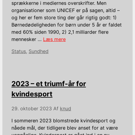
sprækkerne i mediernes overskrifter. Men
organisationer som UNICEF er på sagen, altid –
og her er fem store ting der går rigtig godt: 1)
Børnedødeligheden for børn under 5 år er faldet
med 60% siden 1990, 2) 2,1 milliarder flere
mennesker …
Læs mere
Kategorier
Status
,
Sundhed
2023 – et triumf-år for
kvindesport
29. oktober 2023
Af
knud
I sommeren 2023 blomstrede kvindesport og
nåede mål, der tidligere blev anset for at være
uopnåelige. Kvindesport er gået ind i en ny