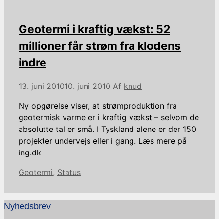
Geotermi i kraftig vækst: 52
millioner får strøm fra klodens
indre
13. juni 2010
10. juni 2010
Af
knud
Ny opgørelse viser, at strømproduktion fra
geotermisk varme er i kraftig vækst – selvom de
absolutte tal er små. I Tyskland alene er der 150
projekter undervejs eller i gang. Læs mere på
ing.dk
Kategorier
Geotermi
,
Status
Nyhedsbrev