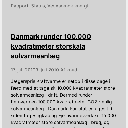
Kategorier
Rapport
,
Status
,
Vedvarende energi
Danmark runder 100.000
kvadratmeter storskala
solvarmeanlæg
17. juli 2010
9. juli 2010
Af
knud
Jægerspris Kraftvarme er netop i disse dage i
færd med at tage sit 10.000 kvadratmeter store
solvarmeanlæg i drift. Dermed runder
fjernvarmen 100.000 kvadratmeter CO2-venlig
solvarmeanlæg i Danmark. For blot en uges tid
siden tog Ringkøbing Fjernvarmeværk sit 15.000
kvadratmeter store solvarmeanlæg i brug, og