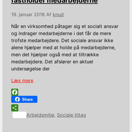
fastholder medarbejderne
19. januar 2018
Af
knud
Når en virksomhed påtager sig et socialt ansvar
og indrager medarbejderne i det får de mere
trofste medarbejdere. Det sociale ansvar ikke
alene hjælper med at holde på medarbejderne,
men det hjælper også med at tiltrække
medarbejdere. Det afslører en aktuel
undersøgelse der
Læs mere
Facebook
Share
Kategorier
Share
Arbejdsmiljø
,
Sociale tiltag