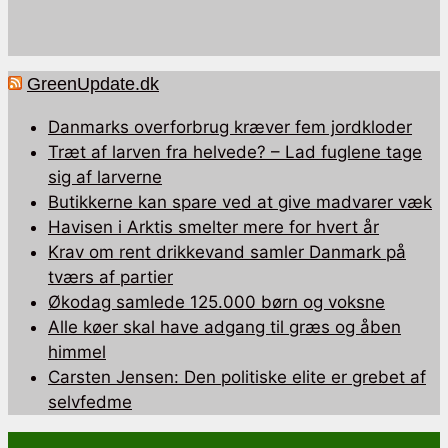
GreenUpdate.dk
Danmarks overforbrug kræver fem jordkloder
Træt af larven fra helvede? – Lad fuglene tage
sig af larverne
Butikkerne kan spare ved at give madvarer væk
Havisen i Arktis smelter mere for hvert år
Krav om rent drikkevand samler Danmark på
tværs af partier
Økodag samlede 125.000 børn og voksne
Alle køer skal have adgang til græs og åben
himmel
Carsten Jensen: Den politiske elite er grebet af
selvfedme