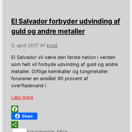
El Salvador forbyder udvinding af
guld og andre metaller
3. april 2017
Af
knud
El Salvador vil være den første nation i verden
som helt vil forbyde udvinding af guld og andre
metaller. Giftige kemikalier og tungmetaller
forurener en anslået 90 procent af
overfladevand i
Læs mere
Facebook
Share
Kategorier
Share
Arbejdsmiljø
,
Miljø