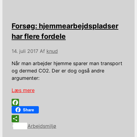
Forsøg: hjemmearbejdspladser
har flere fordele
14. juli 2017
Af
knud
Når man arbejder hjemme sparer man transport
og dermed CO2. Der er dog også andre
argumenter:
Læs mere
Facebook
Share
Kategorier
Share
Arbejdsmiljø