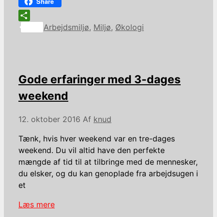
Facebook
Share
Kategorier
Share
Arbejdsmiljø
,
Miljø
,
Økologi
Gode erfaringer med 3-dages
weekend
12. oktober 2016
Af
knud
Tænk, hvis hver weekend var en tre-dages
weekend. Du vil altid have den perfekte
mængde af tid til at tilbringe med de mennesker,
du elsker, og du kan genoplade fra arbejdsugen i
et
Læs mere