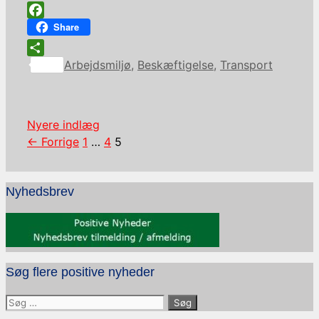
Facebook
Share
Kategorier
Share
Arbejdsmiljø
,
Beskæftigelse
,
Transport
Nyere indlæg
Side
Side
Side
←
Forrige
1
…
4
5
Nyhedsbrev
Søg flere positive nyheder
Søg
efter: