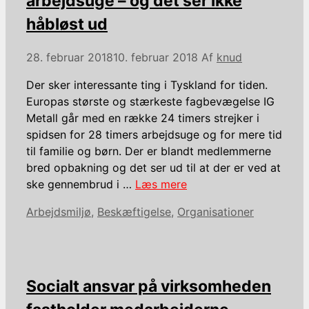
arbejdsuge – og det ser ikke
håbløst ud
28. februar 2018
10. februar 2018
Af
knud
Der sker interessante ting i Tyskland for tiden.
Europas største og stærkeste fagbevægelse IG
Metall går med en række 24 timers strejker i
spidsen for 28 timers arbejdsuge og for mere tid
til familie og børn. Der er blandt medlemmerne
bred opbakning og det ser ud til at der er ved at
ske gennembrud i …
Læs mere
Kategorier
Arbejdsmiljø
,
Beskæftigelse
,
Organisationer
Socialt ansvar på virksomheden