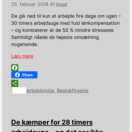
25. februar 2018
Af
knud
De gik ned til kun at arbejde fire dage om ugen –
30 timers arbejdsuge med fuld lønkompensation
– og konstaterer at de 50 % mindre stressede.
Samtidigt nåede de højeste omsætning
nogensinde.
Læs mere
Facebook
Share
Kategorier
Share
Arbejdsmiljø
,
Beskæftigelse
De kæmper for 28 timers