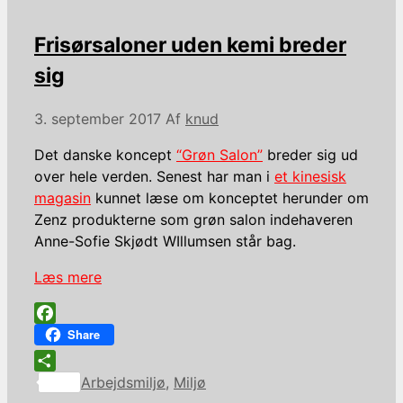
Frisørsaloner uden kemi breder
sig
3. september 2017
Af
knud
Det danske koncept
“Grøn Salon”
breder sig ud
over hele verden. Senest har man i
et kinesisk
magasin
kunnet læse om konceptet herunder om
Zenz produkterne som grøn salon indehaveren
Anne-Sofie Skjødt WIllumsen står bag.
Læs mere
Facebook
Share
Kategorier
Share
Arbejdsmiljø
,
Miljø