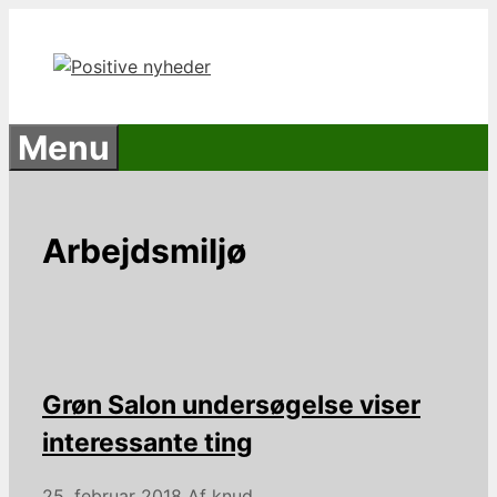
Hop
til
indhold
Menu
Arbejdsmiljø
Grøn Salon undersøgelse viser
interessante ting
25. februar 2018
Af
knud