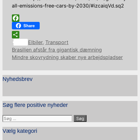
all-emissions-free-cars-by-2030/#izcaiqVd.sq2
Facebook
Share
Kategorier
Share
Elbiler
,
Transport
Brasilien afstår fra gigantisk dæmning
Mindre skovrydning skaber nye arbejdspladser
Nyhedsbrev
Søg flere positive nyheder
Søg
efter:
Vælg kategori