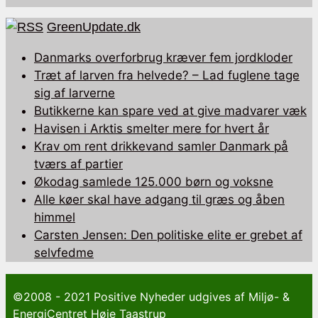
GreenUpdate.dk
Danmarks overforbrug kræver fem jordkloder
Træt af larven fra helvede? – Lad fuglene tage
sig af larverne
Butikkerne kan spare ved at give madvarer væk
Havisen i Arktis smelter mere for hvert år
Krav om rent drikkevand samler Danmark på
tværs af partier
Økodag samlede 125.000 børn og voksne
Alle køer skal have adgang til græs og åben
himmel
Carsten Jensen: Den politiske elite er grebet af
selvfedme
©2008 - 2021 Positive Nyheder udgives af Miljø- &
EnergiCentret Høje Taastrup