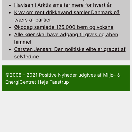
Havisen i Arktis smelter mere for hvert år
Krav om rent drikkevand samler Danmark på
tværs af partier
Økodag samlede 125.000 børn og voksne
Alle køer skal have adgang til græs og åben
himmel
Carsten Jensen: Den politiske elite er grebet af
selvfedme
©2008 - 2021 Positive Nyheder udgives af Miljø- &
EnergiCentret Høje Taastrup