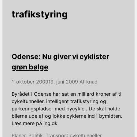
trafikstyring
Odense: Nu giver vi cyklister
grøn bølge
1. oktober 2009
19. juni 2009
Af
knud
Byrådet i Odense har sat en milliard kroner af til
cykeltunneller, intelligent trafikstyring og
parkeringspladser med bycykler. De skal holde
bilerne ude af og lokke cyklerne ind i bymidten.
Læs mere på ing.dk
Kategorier
Tags
Planer
,
Politik
,
Transport
cykeltunneller
,