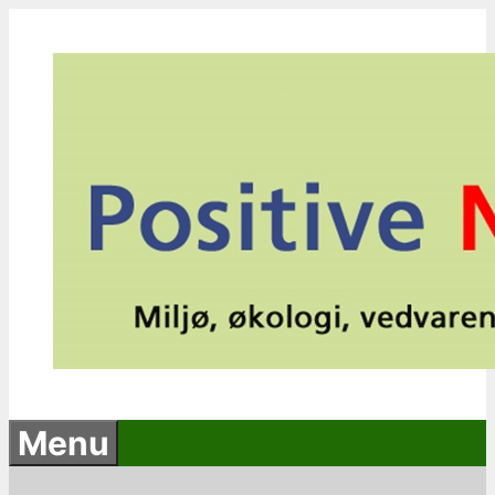
Hop
til
indhold
Menu