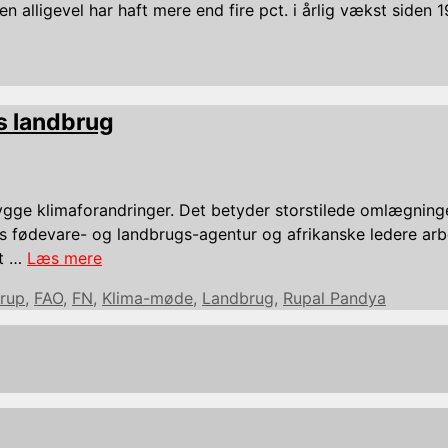
n alligevel har haft mere end fire pct. i årlig vækst siden 
s landbrug
bygge klimaforandringer. Det betyder storstilede omlægning
fødevare- og landbrugs-agentur og afrikanske ledere arb
et …
Læs mere
erup
,
FAO
,
FN
,
Klima-møde
,
Landbrug
,
Rupal Pandya