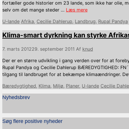
fortæller gode historier om 23 lande, som ikke har olie, me
selv om det mange steder …
Læs mere
Kategorier
Tags
U-lande
Afrika
,
Cecilie Dahlerup
,
Landbrug
,
Rupal Pandya
Klima-smart dyrkning kan styrke Afrika
7. marts 2012
29. september 2011
Af
knud
Der er en større udvikling i gang verden over for at fore
Rupal Pandya og Cecilie Dahlerup BÆREDYGTIGHED: FN´s 
tilgang til landbruget for at bekæmpe klimaændringer. D
Kategorier
Tags
Bæredygtighed
,
Klima
,
Miljø
,
Planer
,
U-lande
Cecilie Dahl
Nyhedsbrev
Søg flere positive nyheder