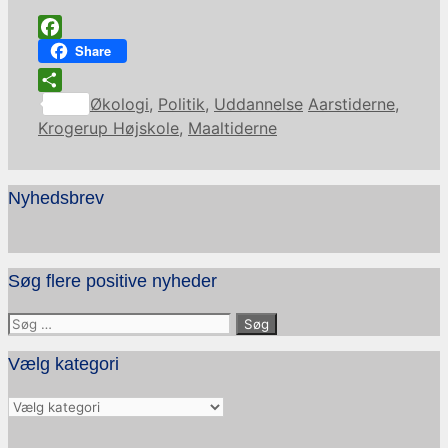
Facebook
Share
Kategorier
Tags
Share
Økologi
,
Politik
,
Uddannelse
Aarstiderne
,
Krogerup Højskole
,
Maaltiderne
Nyhedsbrev
Søg flere positive nyheder
Søg
efter:
Vælg kategori
Vælg
kategori