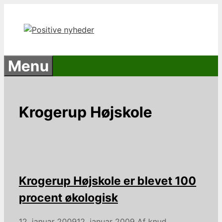
Hop
til
indhold
Menu
Krogerup Højskole
Krogerup Højskole er blevet 100
procent økologisk
12. januar 2009
12. januar 2009
Af
knud