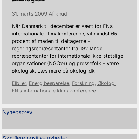
31. marts 2009
Af
knud
Når Danmark til december er vært for FN’s
internationale klimakonference, vil mindst 65
procent af maden til deltagerne –
regeringsrepræsentanter fra 192 lande,
repræsentanter for internationale ikke-statslige
organisationer (NGO’er) og pressefolk – være
økologisk. Læs mere på okologi.dk
Kategorier
Tags
Elbiler
,
Energibesparelse
,
Forskning
,
Økologi
FN's internationale klimakonference
Nyhedsbrev
Søg flere positive nyheder