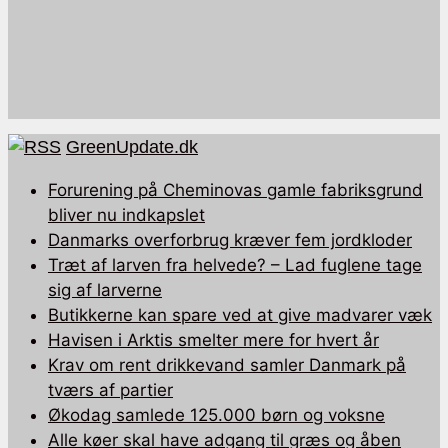
GreenUpdate.dk
Forurening på Cheminovas gamle fabriksgrund
bliver nu indkapslet
Danmarks overforbrug kræver fem jordkloder
Træt af larven fra helvede? – Lad fuglene tage
sig af larverne
Butikkerne kan spare ved at give madvarer væk
Havisen i Arktis smelter mere for hvert år
Krav om rent drikkevand samler Danmark på
tværs af partier
Økodag samlede 125.000 børn og voksne
Alle køer skal have adgang til græs og åben