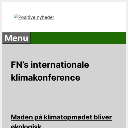
Hop
til
indhold
Menu
FN’s internationale
klimakonference
Maden på klimatopmødet bliver
økologisk