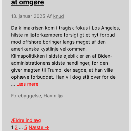
at omgøre
13. januar 2025
Af
knud
Da klimakrisen kom i tragisk fokus i Los Angeles,
hilste miljøforkæmpere forsigtigt et nyt forbud
mod offshore boringer langs meget af den
amerikanske kystlinje velkommen.
Klimapolitikken i sidste øjeblik er en af Biden-
administrationens sidste handlinger, før den
giver magten til Trump, der sagde, at han ville
ophæve forbuddet. Han vil dog stå over for de
…
Læs mere
Kategorier
Forebyggelse
,
Havmiljø
Ældre indlæg
Side
Side
Side
1
2
…
5
Næste
→