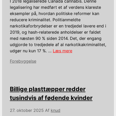
I 2018 legaliserede Canada cannabis. Denne
legalisering har medført et af verdens klareste
eksempler på, hvordan politiske reformer kan
reducere kriminalitet. Politianmeldte
narkotikaforbrydelser er en tredjedel lavere end i
2019, og hash-relaterede anholdelser er faldet
med næsten 90 % siden 2014. Det, der engang
udgjorde ​​to tredjedele af al narkotikakriminalitet,
udgør nu kun 17 %. …
Læs mere
Kategorier
Forebyggelse
Billige plasttæpper redder
tusindvis af fødende kvinder
27. oktober 2025
Af
knud