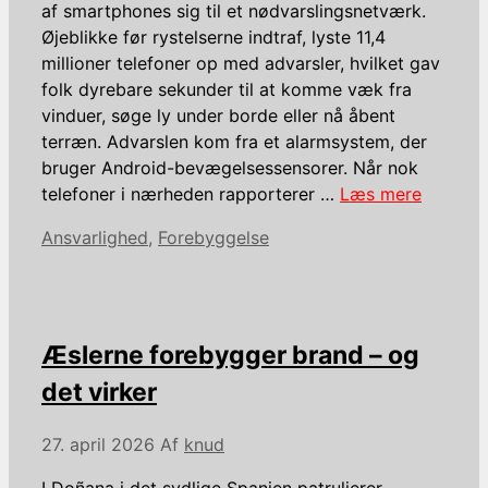
af smartphones sig til et nødvarslingsnetværk.
Øjeblikke før rystelserne indtraf, lyste 11,4
millioner telefoner op med advarsler, hvilket gav
folk dyrebare sekunder til at komme væk fra
vinduer, søge ly under borde eller nå åbent
terræn. Advarslen kom fra et alarmsystem, der
bruger Android-bevægelsessensorer. Når nok
telefoner i nærheden rapporterer …
Læs mere
Kategorier
Ansvarlighed
,
Forebyggelse
Æslerne forebygger brand – og
det virker
27. april 2026
Af
knud
I Doñana i det sydlige Spanien patruljerer