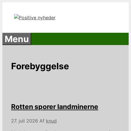
Hop
til
indhold
Menu
Forebyggelse
Rotten sporer landminerne
27. juli 2026
Af
knud