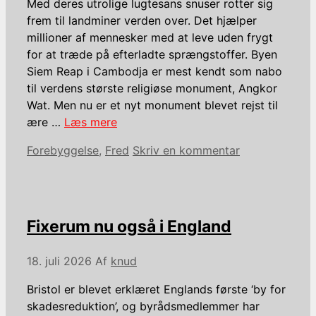
Med deres utrolige lugtesans snuser rotter sig
frem til landminer verden over. Det hjælper
millioner af mennesker med at leve uden frygt
for at træde på efterladte sprængstoffer. Byen
Siem Reap i Cambodja er mest kendt som nabo
til verdens største religiøse monument, Angkor
Wat. Men nu er et nyt monument blevet rejst til
ære …
Læs mere
Kategorier
Forebyggelse
,
Fred
Skriv en kommentar
Fixerum nu også i England
18. juli 2026
Af
knud
Bristol er blevet erklæret Englands første ‘by for
skadesreduktion’, og byrådsmedlemmer har