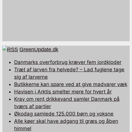
GreenUpdate.dk
Danmarks overforbrug kræver fem jordkloder
Træt af larven fra helvede? – Lad fuglene tage
sig af larverne
Butikkerne kan spare ved at give madvarer væk
Havisen i Arktis smelter mere for hvert år
Krav om rent drikkevand samler Danmark på
tværs af partier
Økodag samlede 125.000 børn og voksne
Alle køer skal have adgang til græs og åben
himmel