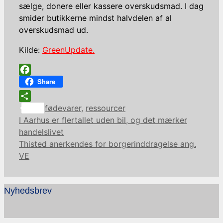
sælge, donere eller kassere overskudsmad. I dag
smider butikkerne mindst halvdelen af al
overskudsmad ud.
Kilde:
GreenUpdate.
Facebook
Share
Kategorier
Share
fødevarer
,
ressourcer
I Aarhus er flertallet uden bil, og det mærker
handelslivet
Thisted anerkendes for borgerinddragelse ang.
VE
Nyhedsbrev