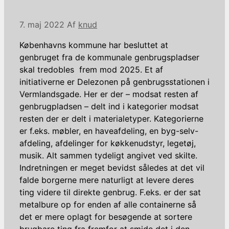
7. maj 2022
Af
knud
Københavns kommune har besluttet at
genbruget fra de kommunale genbrugspladser
skal tredobles frem mod 2025. Et af
initiativerne er Delezonen på genbrugsstationen i
Vermlandsgade. Her er der – modsat resten af
genbrugpladsen – delt ind i kategorier modsat
resten der er delt i materialetyper. Kategorierne
er f.eks. møbler, en haveafdeling, en byg-selv-
afdeling, afdelinger for køkkenudstyr, legetøj,
musik. Alt sammen tydeligt angivet ved skilte.
Indretningen er meget bevidst således at det vil
falde borgerne mere naturligt at levere deres
ting videre til direkte genbrug. F.eks. er der sat
metalbure op for enden af alle containerne så
det er mere oplagt for besøgende at sortere
brugbare ting fra fremfor at smide det i den