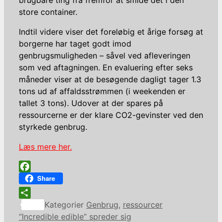
store container.
Indtil videre viser det foreløbig et årige forsøg at
borgerne har taget godt imod
genbrugsmuligheden – såvel ved afleveringen
som ved aftagningen. En evaluering efter seks
måneder viser at de besøgende dagligt tager 1.3
tons ud af affaldsstrømmen (i weekenden er
tallet 3 tons). Udover at der spares på
ressourcerne er der klare CO2-gevinster ved den
styrkede genbrug.
Læs mere her.
Facebook
Share
Share
Kategorier
Genbrug
,
ressourcer
“Incredible edible” spreder sig