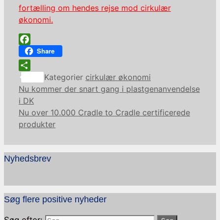
fortælling om hendes rejse mod cirkulær
økonomi.
Facebook
Share
Share
Kategorier
cirkulær økonomi
Nu kommer der snart gang i plastgenanvendelse
i DK
Nu over 10.000 Cradle to Cradle certificerede
produkter
Nyhedsbrev
Søg flere positive nyheder
Søg efter: