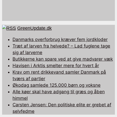
GreenUpdate.dk
Danmarks overforbrug kræver fem jordkloder
Træt af larven fra helvede? – Lad fuglene tage
sig af larverne
Butikkerne kan spare ved at give madvarer væk
Havisen i Arktis smelter mere for hvert år
Krav om rent drikkevand samler Danmark på
tværs af partier
Økodag samlede 125.000 børn og voksne
Alle køer skal have adgang til græs og åben
himmel
Carsten Jensen: Den politiske elite er grebet af
selvfedme