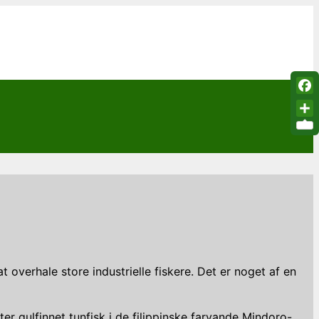
Fac
Sha
 overhale store industrielle fiskere. Det er noget af en
er gulfinnet tunfisk i de filippinske farvande Mindoro-