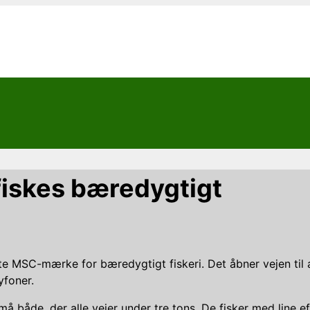
 fiskes bæredygtigt
te MSC-mærke for bæredygtigt fiskeri. Det åbner vejen til at
yfoner.
 både, der alle vejer under tre tons. De fisker med line eft