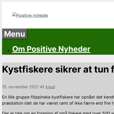
Hop
til
indhold
Menu
Om Positive Nyheder
Kystfiskere sikrer at tun
15. november 2021
Af
knud
En lille gruppe filippinske kystfiskere har opnået det kend
præstation idet de har været ramt af ikke færre end fire t
Der er tale om en forening af små fiskere med over 500 små