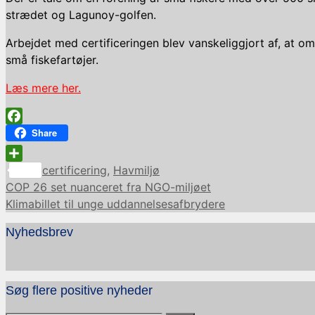
strædet og Lagunoy-golfen.
Arbejdet med certificeringen blev vanskeliggjort af, at omr
små fiskefartøjer.
Læs mere her.
Facebook
Share
Kategorier
Share
certificering
,
Havmiljø
COP 26 set nuanceret fra NGO-miljøet
Klimabillet til unge uddannelsesafbrydere
Nyhedsbrev
Søg flere positive nyheder