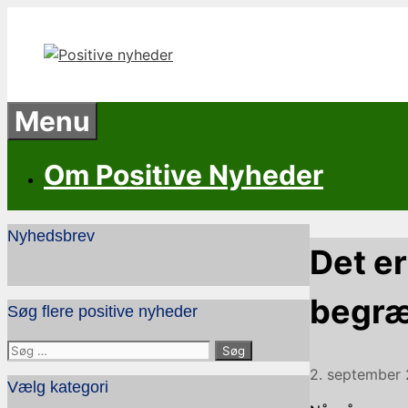
Hop
til
indhold
Menu
Om Positive Nyheder
Nyhedsbrev
Det e
begræ
Søg flere positive nyheder
Søg
efter:
2. september
Vælg kategori