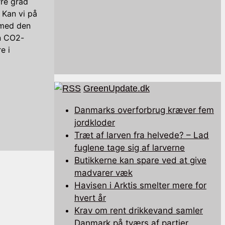
rre grad
 Kan vi på
 med den
en CO2-
e i
GreenUpdate.dk
Danmarks overforbrug kræver fem
jordkloder
Træt af larven fra helvede? – Lad
fuglene tage sig af larverne
Butikkerne kan spare ved at give
madvarer væk
Havisen i Arktis smelter mere for
hvert år
Krav om rent drikkevand samler
Danmark på tværs af partier