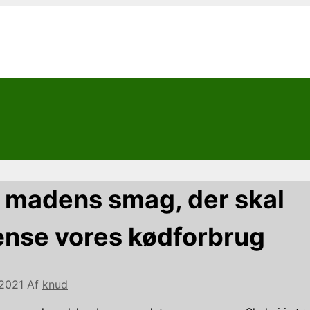
r madens smag, der skal
nse vores kødforbrug
 2021
Af
knud