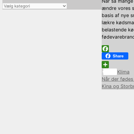
Når så mange 
Vælg
ændre vores s
kategori
basis af nye 
lækre kødsmag
belastende kø
fødevarebran
Facebook
Share
Kategor
Share
Klima
Når der fødes 
Kina og Storb