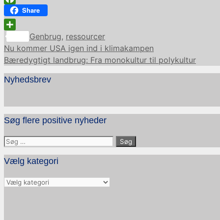
Facebook
Share
Kategorier
Share
Genbrug
,
ressourcer
Nu kommer USA igen ind i klimakampen
Bæredygtigt landbrug: Fra monokultur til polykultur
Nyhedsbrev
Søg flere positive nyheder
Søg
efter:
Vælg kategori
Vælg
kategori