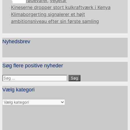
Share
fødevarer
,
vegetar
Kineserne dropper stort kulkraftværk i Kenya
Klimaborgerting signalerer et højt
ambitionsniveau efter sin første samling
Nyhedsbrev
Søg flere positive nyheder
Søg
efter:
Vælg kategori
Vælg
kategori