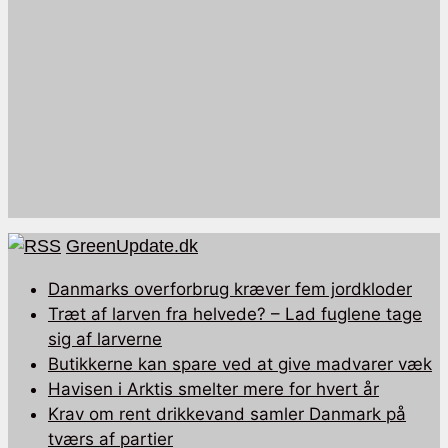
GreenUpdate.dk
Danmarks overforbrug kræver fem jordkloder
Træt af larven fra helvede? – Lad fuglene tage
sig af larverne
Butikkerne kan spare ved at give madvarer væk
Havisen i Arktis smelter mere for hvert år
Krav om rent drikkevand samler Danmark på
tværs af partier