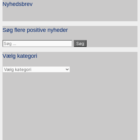
Nyhedsbrev
Søg flere positive nyheder
Søg
efter:
Vælg kategori
Vælg
kategori