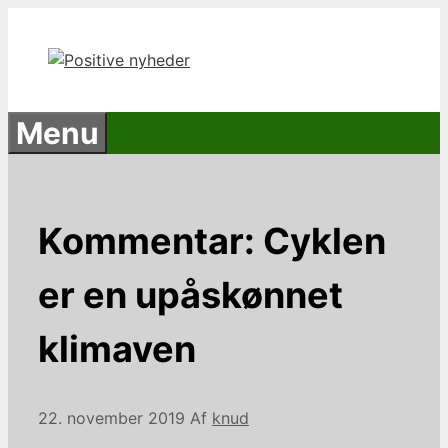
Hop
til
indhold
Menu
Kommentar: Cyklen
er en upåskønnet
klimaven
22. november 2019
Af
knud