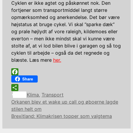
Cyklen er ikke agtet og påskønnet nok. Den
fortjener som transportmiddel langt større
opmærksomhed og anerkendelse. Det bør være
højstatus at bruge cykel. Vi skal ”sparke dæk”
og prale højlydt af vore raleigh, kildemoes eller
everton – men ikke mindst skal vi kunne være
stolte af, at vi lod bilen blive i garagen og så tog
cyklen til arbejde – også da det regnede og
blæste. Læs mere
her.
Facebook
Share
Kategorier
Share
Klima
,
Transport
Orkanen blev et wake up call og øboerne lagde
stilen helt om
Brexitland: Klimakrisen topper som valgtema