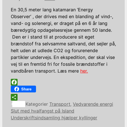
En 30,5 meter lang katamaran ’Energy
Observer’ , der drives med en blanding af vind-,
vand- og solenergi, er draget på en 6 år lang
bæredygtig opdagelsesrejse gennem 50 lande.
Den er i stand til at producere sit eget
brændstof fra selvsamme saltvand, det sejler på,
helt uden at udlede CO2 og forurenende
partikler undervejs. En ekspedition, der skal vise
vej til en fremtid fri for fossile brændstoffer i
vandbåren transport. Læs mere
her.
Facebook
Share
Share
Kategorier
Transport
,
Vedvarende energi
Slut med hvalfangst på Island
Underskriftsindsamling hjælper kyllinger