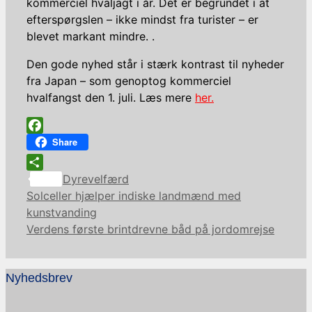
kommerciel hvaljagt i år. Det er begrundet i at
efterspørgslen – ikke mindst fra turister – er
blevet markant mindre. .
Den gode nyhed står i stærk kontrast til nyheder
fra Japan – som genoptog kommerciel
hvalfangst den 1. juli. Læs mere
her.
Facebook
Share
Kategorier
Share
Dyrevelfærd
Solceller hjælper indiske landmænd med
kunstvanding
Verdens første brintdrevne båd på jordomrejse
Nyhedsbrev