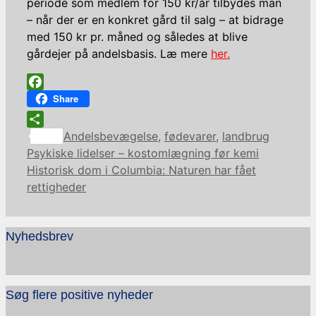
periode som medlem for 150 kr/år tilbydes man
–
når der er en konkret gård til salg – at bidrage
med 150 kr pr. måned og således at blive
gårdejer på andelsbasis. Læ mere
her.
Facebook
Share
Kategorier
Share
Andelsbevægelse
,
fødevarer
,
landbrug
Psykiske lidelser – kostomlægning før kemi
Historisk dom i Columbia: Naturen har fået
rettigheder
Nyhedsbrev
Søg flere positive nyheder