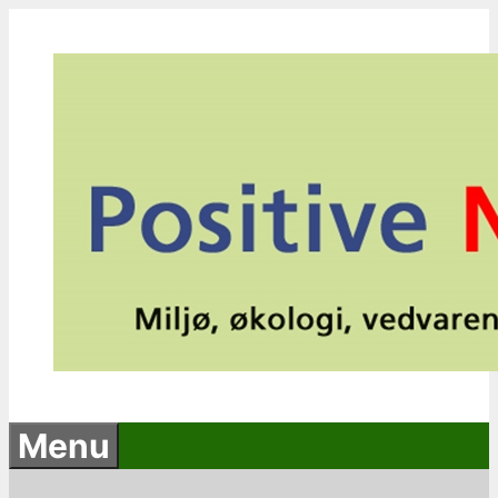
Hop
til
indhold
Menu