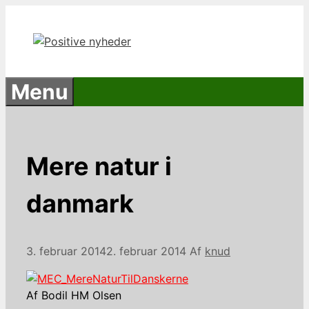
Hop
til
indhold
Menu
Mere natur i
danmark
3. februar 2014
2. februar 2014
Af
knud
Af Bodil HM Olsen