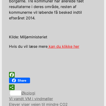
borgerne. Tre kommuner har allerede fået
resultaterne i deres område, resten af
kommunerne vil løbende få besked indtil
efteråret 2014.
Kilde: Miljøministeriet
Hvis du vil læse mere
kan du klikke her
Facebook
Share
Kategorier
Share
Økologi
Vi vandt VM i vindmøller
Elever viser vejen til mindre CO2