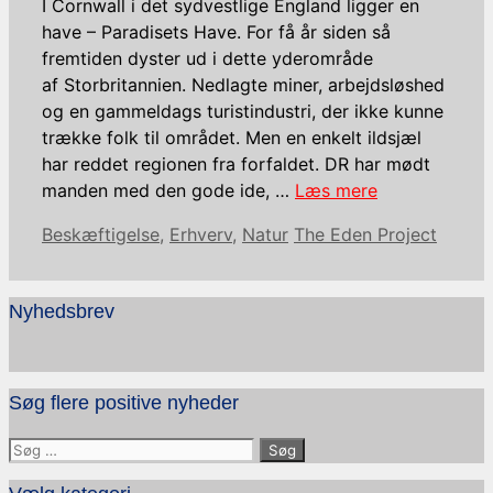
I Cornwall i det sydvestlige England ligger en
have – Paradisets Have. For få år siden så
fremtiden dyster ud i dette yderområde
af Storbritannien. Nedlagte miner, arbejdsløshed
og en gammeldags turistindustri, der ikke kunne
trække folk til området. Men en enkelt ildsjæl
har reddet regionen fra forfaldet. DR har mødt
manden med den gode ide, …
Læs mere
Kategorier
Tags
Beskæftigelse
,
Erhverv
,
Natur
The Eden Project
Nyhedsbrev
Søg flere positive nyheder
Søg
efter: