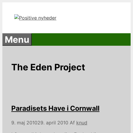
Hop
til
indhold
Menu
The Eden Project
Paradisets Have i Cornwall
9. maj 2010
29. april 2010
Af
knud