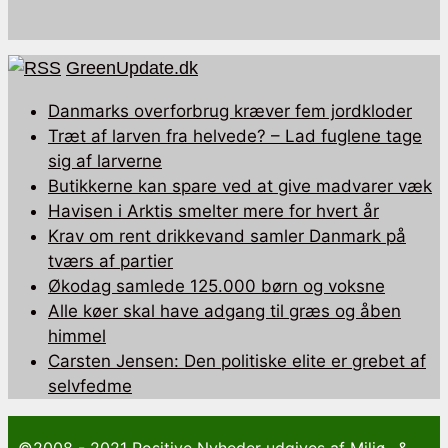
GreenUpdate.dk
Danmarks overforbrug kræver fem jordkloder
Træt af larven fra helvede? – Lad fuglene tage
sig af larverne
Butikkerne kan spare ved at give madvarer væk
Havisen i Arktis smelter mere for hvert år
Krav om rent drikkevand samler Danmark på
tværs af partier
Økodag samlede 125.000 børn og voksne
Alle køer skal have adgang til græs og åben
himmel
Carsten Jensen: Den politiske elite er grebet af
selvfedme