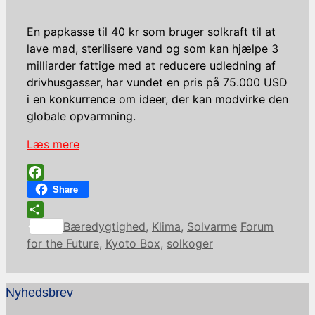
En papkasse til 40 kr som bruger solkraft til at
lave mad, sterilisere vand og som kan hjælpe 3
milliarder fattige med at reducere udledning af
drivhusgasser, har vundet en pris på 75.000 USD
i en konkurrence om ideer, der kan modvirke den
globale opvarmning.
Læs mere
Facebook
Share
Kategorier
Tags
Share
Bæredygtighed
,
Klima
,
Solvarme
Forum
for the Future
,
Kyoto Box
,
solkoger
Nyhedsbrev