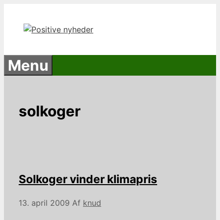
Hop
til
indhold
Menu
solkoger
Solkoger vinder klimapris
13. april 2009
Af
knud