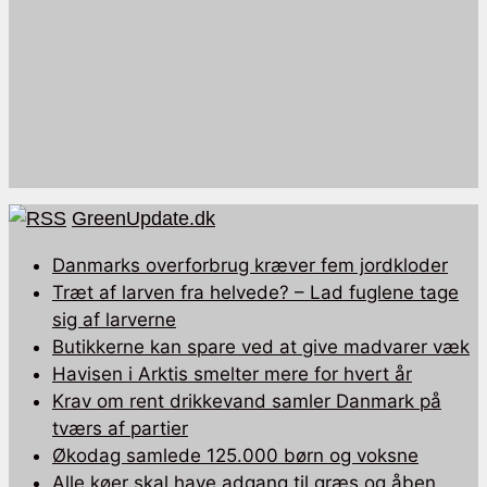
GreenUpdate.dk
Danmarks overforbrug kræver fem jordkloder
Træt af larven fra helvede? – Lad fuglene tage
sig af larverne
Butikkerne kan spare ved at give madvarer væk
Havisen i Arktis smelter mere for hvert år
Krav om rent drikkevand samler Danmark på
tværs af partier
Økodag samlede 125.000 børn og voksne
Alle køer skal have adgang til græs og åben