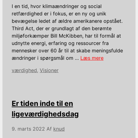
I en tid, hvor klimaændringer og social
retfærdighed er i fokus, er en ny og unik
bevægelse ledet af ældre amerikanere opstået.
Third Act, der er grundlagt af den berømte
miljøforkæmper Bill McKibben, har til formål at
udnytte energi, erfaring og ressourcer fra
mennesker over 60 år til at skabe meningsfulde
ændringer i spørgsmål om …
Læs mere
Kategorier
værdighed
,
Visioner
Er tiden inde til en
ligeværdighedsdag
9. marts 2022
Af
knud