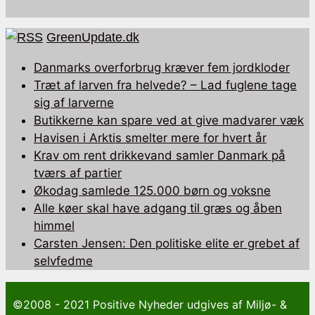
GreenUpdate.dk
Danmarks overforbrug kræver fem jordkloder
Træt af larven fra helvede? – Lad fuglene tage
sig af larverne
Butikkerne kan spare ved at give madvarer væk
Havisen i Arktis smelter mere for hvert år
Krav om rent drikkevand samler Danmark på
tværs af partier
Økodag samlede 125.000 børn og voksne
Alle køer skal have adgang til græs og åben
himmel
Carsten Jensen: Den politiske elite er grebet af
selvfedme
©2008 - 2021 Positive Nyheder udgives af Miljø- &