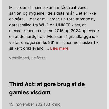
Milliarder af mennesker har fået rent vand,
sanitet og hygiejne i de sidste ni år. Det er ikke
en slåfejl – det er milliarder. En forbløffende ny
datasamling fra WHO og UNICEF viser, at
menneskeheden mellem 2015 og 2024 oplevede
en af ​​de hurtigste udvidelser af grundlæggende
velfærd nogensinde: 961 millioner mennesker fik
sikkert drikkevand, …
Læs mere
Kategorier
værdighed
,
velfærd
Third Act: at gøre brug af de
gamles visdom
15. november 2024
Af
knud