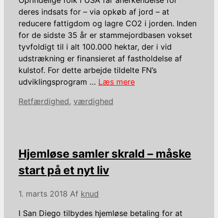
deres indsats for – via opkøb af jord – at
reducere fattigdom og lagre CO2 i jorden. Inden
for de sidste 35 år er stammejordbasen vokset
tyvfoldigt til i alt 100.000 hektar, der i vid
udstrækning er finansieret af fastholdelse af
kulstof. For dette arbejde tildelte FN’s
udviklingsprogram …
Læs mere
Kategorier
Retfærdighed
,
værdighed
Hjemløse samler skrald – måske
start på et nyt liv
1. marts 2018
Af
knud
I San Diego tilbydes hjemløse betaling for at