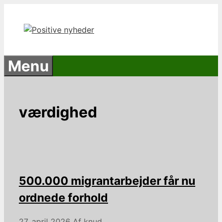
Hop
til
indhold
Menu
værdighed
500.000 migrantarbejder får nu
ordnede forhold
27. april 2026
Af
knud