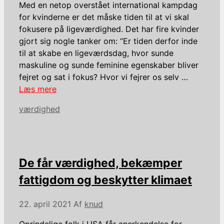
Med en netop overstået international kampdag
for kvinderne er det måske tiden til at vi skal
fokusere på ligeværdighed. Det har fire kvinder
gjort sig nogle tanker om: “Er tiden derfor inde
til at skabe en ligeværdsdag, hvor sunde
maskuline og sunde feminine egenskaber bliver
fejret og sat i fokus? Hvor vi fejrer os selv …
Læs mere
Kategorier
værdighed
De får værdighed, bekæmper
fattigdom og beskytter klimaet
22. april 2021
Af
knud
Oprindelige folk i USA får anerkendelse for