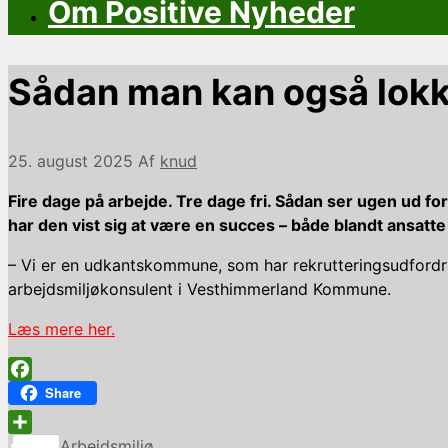
Om Positive Nyheder
Sådan man kan også lokk
25. august 2025
Af
knud
Fire dage på arbejde. Tre dage fri. Sådan ser ugen ud fo
har den vist sig at være en succes – både blandt ansatte
– Vi er en udkantskommune, som har rekrutteringsudfordrin
arbejdsmiljøkonsulent i Vesthimmerland Kommune.
Læs mere her.
Facebook
Share
Kategorier
Share
Arbejdsmiljø