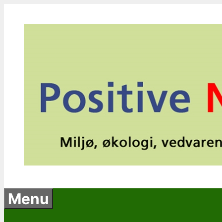
Hop
til
indhold
Menu