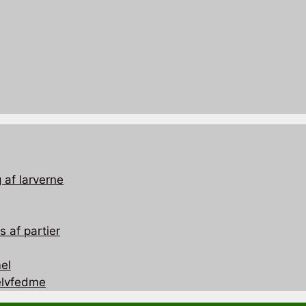
 af larverne
 af partier
el
selvfedme