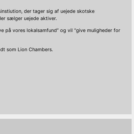
instiution, der tager sig af uejede skotske
ller sælger uejede aktiver.
ve på vores lokalsamfund” og vil “give muligheder for
endt som Lion Chambers.