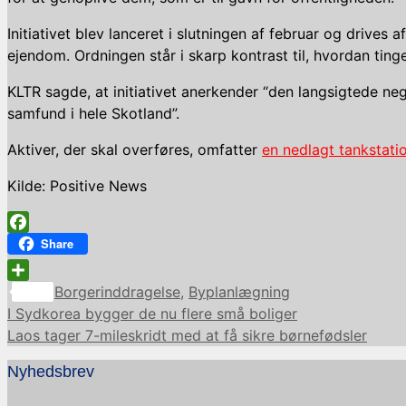
Initiativet blev lanceret i slutningen af februar og drives a
ejendom. Ordningen står i skarp kontrast til, hvordan tinge
KLTR sagde, at initiativet anerkender “den langsigtede ne
samfund i hele Skotland”.
Aktiver, der skal overføres, omfatter
en nedlagt tankstatio
Kilde: Positive News
Facebook
Share
Kategorier
Share
Borgerinddragelse
,
Byplanlægning
I Sydkorea bygger de nu flere små boliger
Laos tager 7-mileskridt med at få sikre børnefødsler
Nyhedsbrev