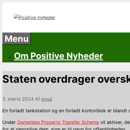
Hop
til
indhold
Menu
Om Positive Nyheder
Staten overdrager oversk
3. marts 2024
Af
knud
En forladt tankstation og en forladt kontorblok er blandt d
Under
Ownerless Property Transfer Scheme
vil aktiver, d
for at genoplive dem, som er til gavn for offentligheden.