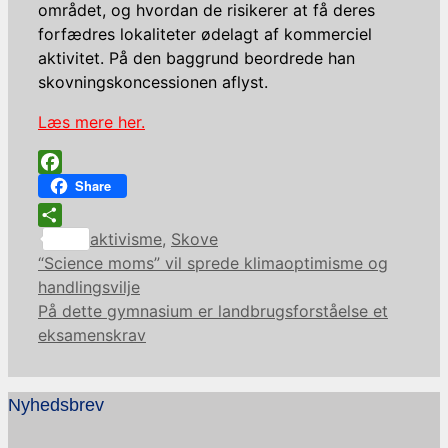
området, og hvordan de risikerer at få deres
forfædres lokaliteter ødelagt af kommerciel
aktivitet. På den baggrund beordrede han
skovningskoncessionen aflyst.
Læs mere her.
Facebook
Share
Kategorier
Share
aktivisme
,
Skove
“Science moms” vil sprede klimaoptimisme og
handlingsvilje
På dette gymnasium er landbrugsforståelse et
eksamenskrav
Nyhedsbrev