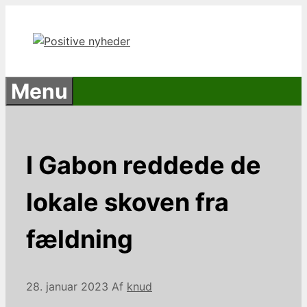
Hop
til
indhold
Menu
I Gabon reddede de
lokale skoven fra
fældning
28. januar 2023
Af
knud