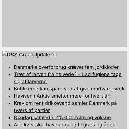
GreenUpdate.dk
Danmarks overforbrug kræver fem jordkloder
Træt af larven fra helvede? – Lad fuglene tage
sig af larverne
Butikkerne kan spare ved at give madvarer væk
Havisen i Arktis smelter mere for hvert år
Krav om rent drikkevand samler Danmark på
tværs af partier
Økodag samlede 125.000 børn og voksne
Alle køer skal have adgang til græs og åben