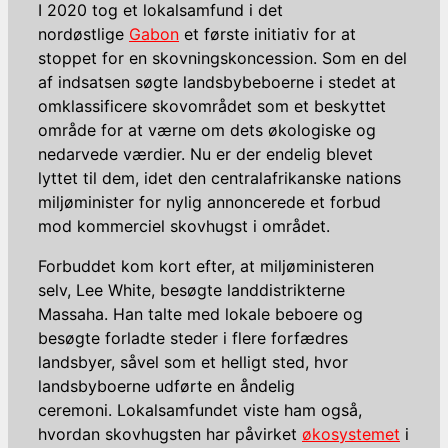
I 2020 tog et lokalsamfund i det
nordøstlige
Gabon
et første initiativ for at
stoppet for en skovningskoncession. Som en del
af indsatsen søgte landsbybeboerne i stedet at
omklassificere skovområdet som et beskyttet
område for at værne om dets økologiske og
nedarvede værdier. Nu er der endelig blevet
lyttet til dem, idet den centralafrikanske nations
miljøminister for nylig annoncerede et forbud
mod kommerciel skovhugst i området.
Forbuddet kom kort efter, at miljøministeren
selv, Lee White, besøgte landdistrikterne
Massaha. Han talte med lokale beboere og
besøgte forladte steder i flere forfædres
landsbyer, såvel som et helligt sted, hvor
landsbyboerne udførte en åndelig
ceremoni. Lokalsamfundet viste ham også,
hvordan skovhugsten har påvirket
økosystemet
i