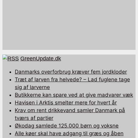
GreenUpdate.dk
Danmarks overforbrug kræver fem jordkloder
Træt af larven fra helvede? – Lad fuglene tage
sig af larverne
Butikkerne kan spare ved at give madvarer væk
Havisen i Arktis smelter mere for hvert år
Krav om rent drikkevand samler Danmark på
tværs af partier
Økodag samlede 125.000 børn og voksne
Alle køer skal have adgang til græs og åben