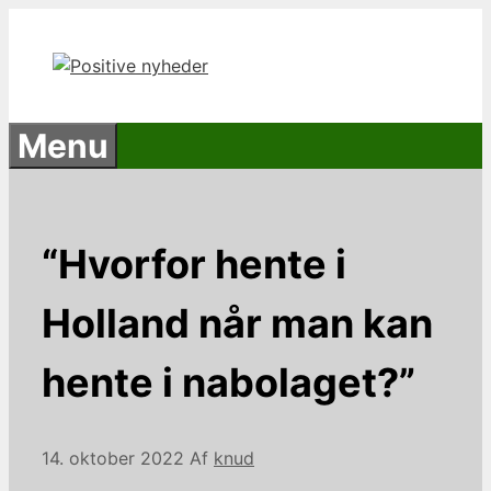
Hop
til
indhold
Menu
“Hvorfor hente i
Holland når man kan
hente i nabolaget?”
14. oktober 2022
Af
knud