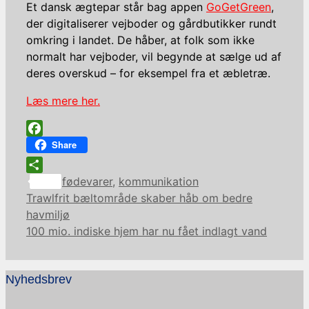
Et dansk ægtepar står bag appen
GoGetGreen
,
der digitaliserer vejboder og gårdbutikker rundt
omkring i landet. De håber, at folk som ikke
normalt har vejboder, vil begynde at sælge ud af
deres overskud – for eksempel fra et æbletræ.
Læs mere her.
Facebook
Share
Kategorier
Share
fødevarer
,
kommunikation
Trawlfrit bæltområde skaber håb om bedre
havmiljø
100 mio. indiske hjem har nu fået indlagt vand
Nyhedsbrev