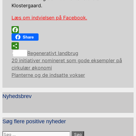
Klostergaard.
Læs om indvielsen på Facebook.
Facebook
Share
Kategorier
Share
Regenerativt landbrug
20 initiativer nomineret som gode eksempler på
cirkulær økonomi
Planterne og de indsatte vokser
Nyhedsbrev
Søg flere positive nyheder
Søg