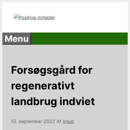
Hop
til
indhold
Menu
Forsøgsgård for
regenerativt
landbrug indviet
13. september 2022
Af
knud