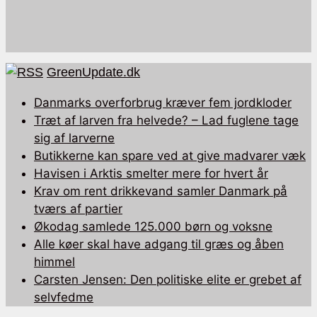
GreenUpdate.dk
Danmarks overforbrug kræver fem jordkloder
Træt af larven fra helvede? – Lad fuglene tage
sig af larverne
Butikkerne kan spare ved at give madvarer væk
Havisen i Arktis smelter mere for hvert år
Krav om rent drikkevand samler Danmark på
tværs af partier
Økodag samlede 125.000 børn og voksne
Alle køer skal have adgang til græs og åben
himmel
Carsten Jensen: Den politiske elite er grebet af
selvfedme