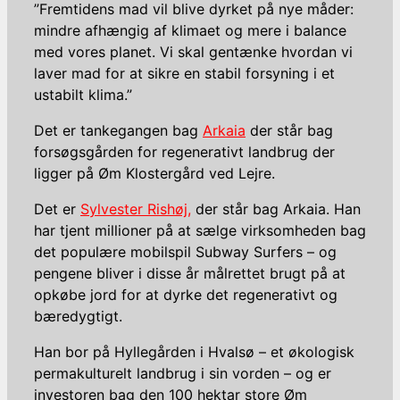
”Fremtidens mad vil blive dyrket på nye måder:
mindre afhængig af klimaet og mere i balance
med vores planet. Vi skal gentænke hvordan vi
laver mad for at sikre en stabil forsyning i et
ustabilt klima.”
Det er tankegangen bag
Arkaia
der står bag
forsøgsgården for regenerativt landbrug der
ligger på Øm Klostergård ved Lejre.
Det er
Sylvester Rishøj,
der står bag Arkaia. Han
har tjent millioner på at sælge virksomheden bag
det populære mobilspil Subway Surfers – og
pengene bliver i disse år målrettet brugt på at
opkøbe jord for at dyrke det regenerativt og
bæredygtigt.
Han bor på Hyllegården i Hvalsø – et økologisk
permakulturelt landbrug i sin vorden – og er
investoren bag den 100 hektar store Øm