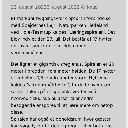
22. august 2022
8. august 2022
Af
knud
Et markant bygningsværk opført i forbindelse
med Spejdernes Lejr i Naturparken Hedeland
ved Høje-Taastrup kaldes ”Læringsspiralen”. Det
blev indviet den 27. juli. Det består af 17 hytter,
der hver især formidler viden om et
verdensmålene.
Det ligner et gigantisk sneglehus. Spiralen er 29
meter i bredden, fem meter højden. De 17 hytter
er enkeltvis 7,5 kvadratmeter store. Hytterne
kaldes ”verdensmålshytter”, fordi de hver især
sætter fokus på et specifikt verdensmål,
hvorved f.eks. skoleklasser eller andre
besøgende anspores til at lære mere om netop
disse.
Spiralen har også et opholdsrum, hvor gæster
kan søge ly for torden og regn – eller betragte