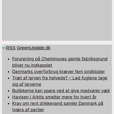
GreenUpdate.dk
Forurening på Cheminovas gamle fabriksgrund
bliver nu indkapslet
Danmarks overforbrug kræver fem jordkloder
Træt af larven fra helvede? – Lad fuglene tage
sig af larverne
Butikkerne kan spare ved at give madvarer væk
Havisen i Arktis smelter mere for hvert år
Krav om rent drikkevand samler Danmark på
tværs af partier