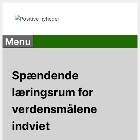
Hop
til
indhold
Menu
Spændende
læringsrum for
verdensmålene
indviet