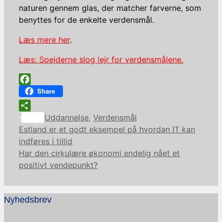
naturen gennem glas, der matcher farverne, som
benyttes for de enkelte verdensmål.
Læs mere her
.
Læs: Spejderne slog lejr for verdensmålene.
Facebook
Share
Kategorier
Share
Uddannelse
,
Verdensmål
Estland er et godt eksempel på hvordan IT kan
indføres i tillid
Har den cirkulære økonomi endelig nået et
positivt vendepunkt?
Nyhedsbrev