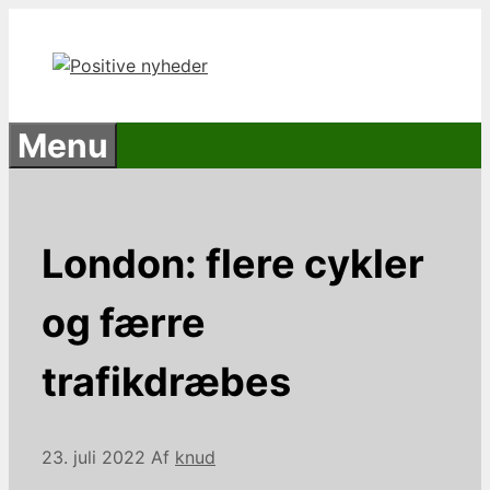
Hop
til
indhold
Menu
London: flere cykler
og færre
trafikdræbes
23. juli 2022
Af
knud