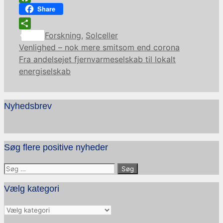
Facebook
Share
Kategorier
Share
Forskning
,
Solceller
Venlighed – nok mere smitsom end corona
Fra andelsejet fjernvarmeselskab til lokalt
energiselskab
Nyhedsbrev
Søg flere positive nyheder
Søg
efter:
Vælg kategori
Vælg
kategori