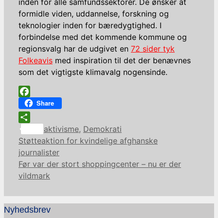
inden for alle samfundssektorer. De ønsker at
formidle viden, uddannelse, forskning og
teknologier inden for bæredygtighed. I
forbindelse med det kommende kommune og
regionsvalg har de udgivet en
72 sider tyk
Folkeavis
med inspiration til det der benævnes
som det vigtigste klimavalg nogensinde.
Facebook
Share
Kategorier
Share
aktivisme
,
Demokrati
Støtteaktion for kvindelige afghanske
journalister
Før var der stort shoppingcenter – nu er der
vildmark
Nyhedsbrev