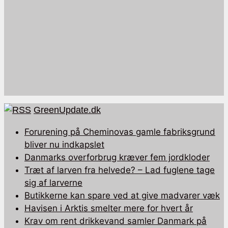
GreenUpdate.dk
Forurening på Cheminovas gamle fabriksgrund
bliver nu indkapslet
Danmarks overforbrug kræver fem jordkloder
Træt af larven fra helvede? – Lad fuglene tage
sig af larverne
Butikkerne kan spare ved at give madvarer væk
Havisen i Arktis smelter mere for hvert år
Krav om rent drikkevand samler Danmark på