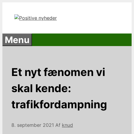
Hop
til
indhold
Menu
Et nyt fænomen vi
skal kende:
trafikfordampning
8. september 2021
Af
knud