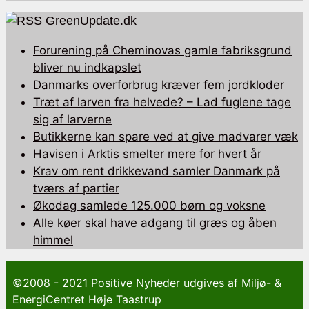
GreenUpdate.dk
Forurening på Cheminovas gamle fabriksgrund
bliver nu indkapslet
Danmarks overforbrug kræver fem jordkloder
Træt af larven fra helvede? – Lad fuglene tage
sig af larverne
Butikkerne kan spare ved at give madvarer væk
Havisen i Arktis smelter mere for hvert år
Krav om rent drikkevand samler Danmark på
tværs af partier
Økodag samlede 125.000 børn og voksne
Alle køer skal have adgang til græs og åben
himmel
©2008 - 2021 Positive Nyheder udgives af Miljø- &
EnergiCentret Høje Taastrup