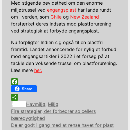
Med stigende bevidsthed om den enorme
miljøtrussel ved
engangsplast
har lande rundt
om i verden, som
Chile
og
New Zealand
,
forstærket deres indsats mod plastforurening
ved strategisk at forbyde engangsplast.
Nu forpligter Indien sig også til en plastfri
fremtid. Landet annoncerede for nylig et forbud
mod engangsartikler i 2022 i et forsøg på at
tackle den voksende trussel om plastforurening.
Læs mere
her.
Facebook
Share
Kategorier
Share
Havmiljø
,
Miljø
Fire strategier, der forbedrer solcellers
bæredygtighed
De er godt i gang med at rense havet for plast