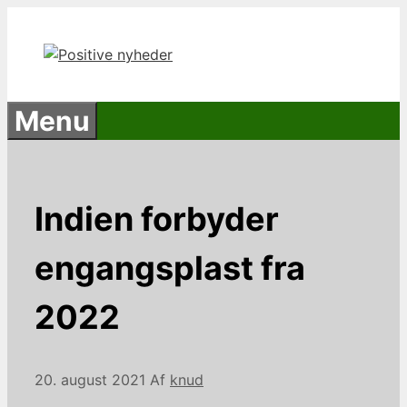
Hop
til
indhold
Menu
Indien forbyder
engangsplast fra
2022
20. august 2021
Af
knud