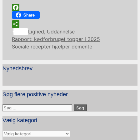
Facebook
Share
Kategorier
Share
Lighed
,
Uddannelse
Rapport: kødforbruget topper i 2025
Sociale recepter hjælper demente
Nyhedsbrev
Søg flere positive nyheder
Søg
efter:
Vælg kategori
Vælg