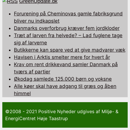
GreenUpdate.dk
Forurening på Cheminovas gamle fabriksgrund
bliver nu indkapslet
Danmarks overforbrug kræver fem jordkloder
Træt af larven fra helvede? – Lad fuglene tage
sig af larverne
Butikkerne kan spare ved at give madvarer væk
Havisen i Arktis smelter mere for hvert år
Krav om rent drikkevand samler Danmark på
tværs af partier
Økodag samlede 125.000 børn og voksne
Alle køer skal have adgang til græs og åben
himmel
©2008 - 2021 Positive Nyheder udgives af Miljø- &
EnergiCentret Høje Taastrup