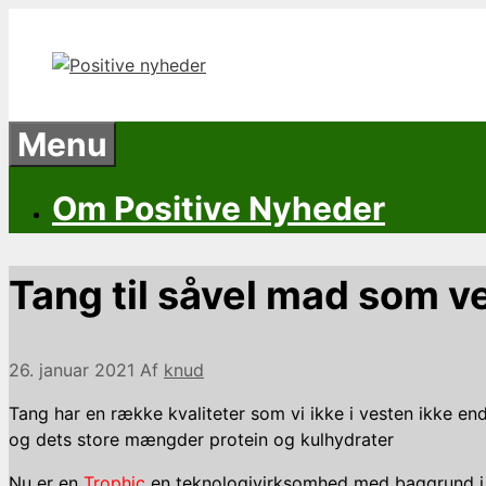
Hop
til
indhold
Menu
Om Positive Nyheder
Tang til såvel mad som 
26. januar 2021
Af
knud
Tang har en række kvaliteter som vi ikke i vesten ikke e
og dets store mængder protein og kulhydrater
Nu er en
Trophic
en teknologivirksomhed med baggrund i ve