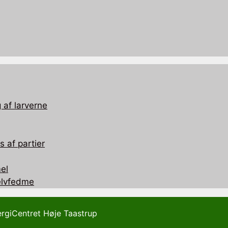
 af larverne
 af partier
el
selvfedme
ergiCentret Høje Taastrup