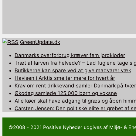
GreenUpdate.dk
Danmarks overforbrug kræver fem jordkloder
Træt af larven fra helvede? – Lad fuglene tage sig
Butikkerne kan spare ved at give madvarer væk
Havisen i Arktis smelter mere for hvert år
Krav om rent drikkevand samler Danmark på tværs
Økodag samlede 125.000 børn og voksne
Alle køer skal have adgang til græs og åben himm
Carsten Jensen: Den politiske elite er grebet af 
©2008 - 2021 Positive Nyheder udgives af Miljø- & En