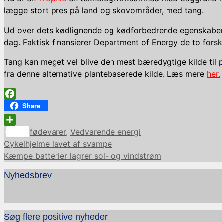
lægge stort pres på land og skovområder, med tang.
Ud over dets kødlignende og kødforbedrende egenskaber er
dag. Faktisk finansierer Department of Energy de to forsk
Tang kan meget vel blive den mest bæredygtige kilde til
fra denne alternative plantebaserede kilde. Læs mere
her.
Facebook
Share
Kategorier
Share
fødevarer
,
Vedvarende energi
Cykelhjelme lavet af svampe
Kæmpe batterier lagrer sol- og vindstrøm
Nyhedsbrev
Søg flere positive nyheder