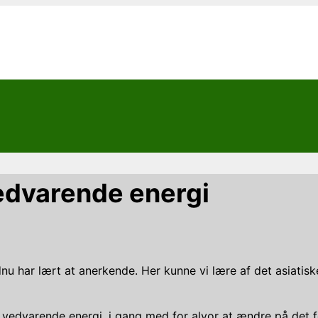
vedvarende energi
ndnu har lært at anerkende. Her kunne vi lære af det asiat
dvarende energi, i gang med for alvor at ændre på det forh