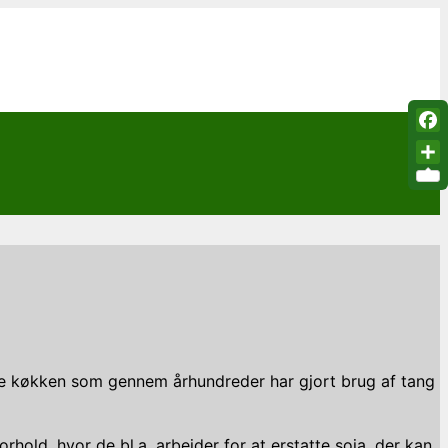
Fac
Sha
iske køkken som gennem århundreder har gjort brug af tang
old, hvor de bl.a. arbejder for at erstatte soja, der kan