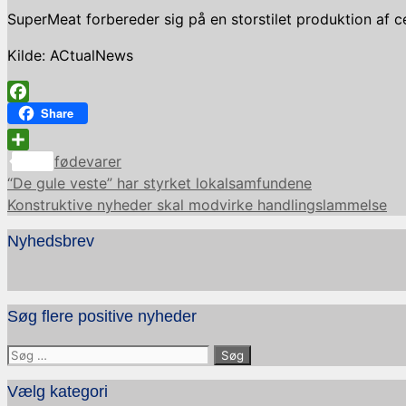
SuperMeat forbereder sig på en storstilet produktion af
Kilde: ACtualNews
Facebook
Share
Kategorier
Share
fødevarer
“De gule veste” har styrket lokalsamfundene
Konstruktive nyheder skal modvirke handlingslammelse
Nyhedsbrev
Søg flere positive nyheder
Søg
efter:
Vælg kategori