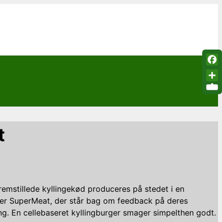
Fac
Sha
t
 fremstillede kyllingekød produceres på stedet i en
beder SuperMeat, der står bag om feedback på deres
ing. En cellebaseret kyllingburger smager simpelthen godt.