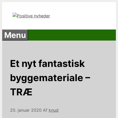
Hop
til
indhold
Menu
Et nyt fantastisk
byggemateriale –
TRÆ
20. januar 2020
Af
knud