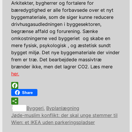
Arkitekter, bygherrer og fortalere for
bæredygtighed er alle forbavsede over et nyt
byggemateriale, som de siger kunne reducere
drivhusgasudledningen i byggesektoren,
begrænse affald og forurening. Sænke
omkostningerne ved byggeriet og skabe en
mere fysisk, psykologisk , og æstetisk sundt
bygget miljø. Det nye byggemateriale der vinder
frem er træ. Det bearbejdede massivtræ
brænder ikke, men det lagrer CO2. Læs mere
her.
Facebook
Share
Kategorier
Share
Byggeri
,
Byplanlægning
Jøde-muslim konflikt: der skal unge stemmer til
Wien: et IKEA uden parkeringspladser