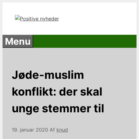
Hop
til
indhold
Menu
Jøde-muslim
konflikt: der skal
unge stemmer til
19. januar 2020
Af
knud