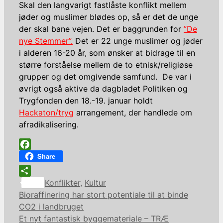
Skal den langvarigt fastlåste konflikt mellem
jøder og muslimer blødes op, så er det de unge
der skal bane vejen. Det er baggrunden for
”De
nye Stemmer”.
Det er 22 unge muslimer og jøder
i alderen 16-20 år, som ønsker at bidrage til en
større forståelse mellem de to etnisk/religiøse
grupper og det omgivende samfund. De var i
øvrigt også aktive da dagbladet Politiken og
Trygfonden den 18.-19. januar holdt
Hackaton/tryg
arrangement, der handlede om
afradikalisering.
Facebook
Share
Kategorier
Share
Konflikter
,
Kultur
Bioraffinering har stort potentiale til at binde
CO2 i landbruget
Et nyt fantastisk byggemateriale – TRÆ