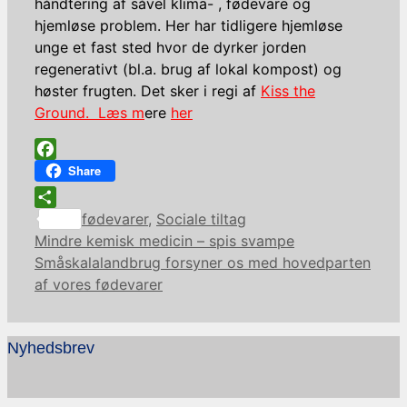
håndtering af såvel klima- , fødevare og
hjemløse problem. Her har tidligere hjemløse
unge et fast sted hvor de dyrker jorden
regenerativt (bl.a. brug af lokal kompost) og
høster frugten. Det sker i regi af
Kiss the
Ground. Læs m
ere
her
Facebook
Share
Kategorier
Share
fødevarer
,
Sociale tiltag
Mindre kemisk medicin – spis svampe
Småskalalandbrug forsyner os med hovedparten
af vores fødevarer
Nyhedsbrev