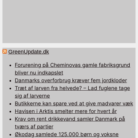
GreenUpdate.dk
Forurening på Cheminovas gamle fabriksgrund
bliver nu indkapslet
Danmarks overforbrug kræver fem jordkloder
Træt af larven fra helvede? – Lad fuglene tage
sig af larverne
Butikkerne kan spare ved at give madvarer væk
Havisen i Arktis smelter mere for hvert år
Krav om rent drikkevand samler Danmark på
tværs af partier
Økodag samlede 125.000 børn og voksne