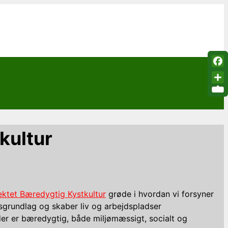
Fac
Sha
kultur
ektet Bæredygtig Kystkultur
grøde i hvordan vi forsyner
ivsgrundlag og skaber liv og arbejdspladser
der er bæredygtig, både miljømæssigt, socialt og