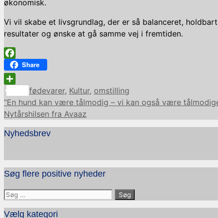
økonomisk.
Vi vil skabe et livsgrundlag, der er så balanceret, holdba
resultater og ønske at gå samme vej i fremtiden.
Facebook
Share
Kategorier
Share
fødevarer
,
Kultur
,
omstilling
“En hund kan være tålmodig – vi kan også være tålmodig
Nytårshilsen fra Avaaz
Nyhedsbrev
Søg flere positive nyheder
Søg
efter:
Vælg kategori