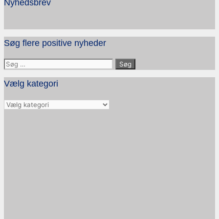
Nyhedsbrev
Søg flere positive nyheder
Søg
efter:
Vælg kategori
Vælg
kategori