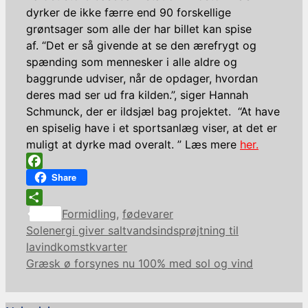
dyrker de ikke færre end 90 forskellige
grøntsager som alle der har billet kan spise
af. “Det er så givende at se den ærefrygt og
spænding som mennesker i alle aldre og
baggrunde udviser, når de opdager, hvordan
deres mad ser ud fra kilden.”, siger Hannah
Schmunck, der er ildsjæl bag projektet. “At have
en spiselig have i et sportsanlæg viser, at det er
muligt at dyrke mad overalt. ” Læs mere
her.
Facebook
Share
Kategorier
Share
Formidling
,
fødevarer
Solenergi giver saltvandsindsprøjtning til
lavindkomstkvarter
Græsk ø forsynes nu 100% med sol og vind