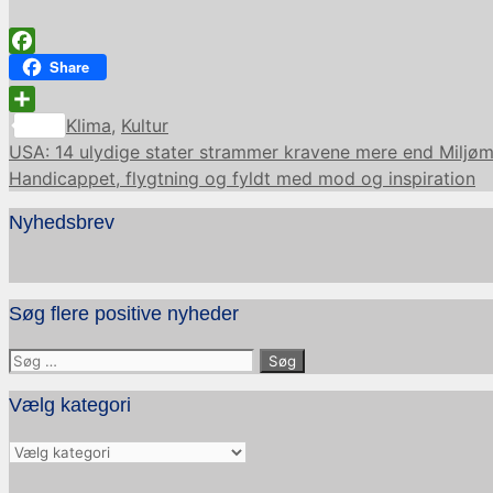
Facebook
Share
Kategorier
Share
Klima
,
Kultur
USA: 14 ulydige stater strammer kravene mere end Miljømi
Handicappet, flygtning og fyldt med mod og inspiration
Nyhedsbrev
Søg flere positive nyheder
Søg
efter:
Vælg kategori
Vælg
kategori